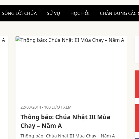
SỐNG LỜI CHÚA
SỨ VỤ
HỌC HỎI
CHÂN DUNG CÁC 
22/03/2014
100 LƯỢT XEM
Thông báo: Chúa Nhật III Mùa
Chay – Năm A
Thông báo: Chúa Nhật III Mùa Chay – Năm A