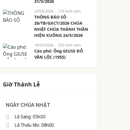
31/5/2026
23/05/2026
- 218 lượt xem
THÔNG BÁO SỐ
26/TB/GXCT/2026 CHÚA
NHẬT CHÚA THÁNH THẦN
HIỆN XUỐNG 24/5/2026
18/05/2026
- 333 lượt xem
Cáo phó: Ông GIUSE ĐỖ
VĂN LỘC (1955)
Giờ Thánh Lễ
NGÀY CHÚA NHẬT
Lễ Sáng: 05h30
Lễ Thiếu Nhi: 08h00