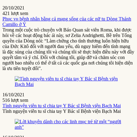
20/10/2021
421 lượt xem
Phục vụ bệnh nhân bằng cả mạng sống của các nữ tu Dòng Thánh
Camillo ở Ý
Trong một cuộc trò chuyện với Báo Quan sát viên Roma, khi được
hỏi về các hoạt động bác ái này, sơ Zelia Andrighetti, Bề trên Tổng
quyền của Dòng nói: “Làm chứng cho tình thương luôn hiện hữu
của Đức Kitô đối với người đau yếu, dù nguy hiểm đến tính mạng
là đặc sủng của chúng tôi và chúng tôi sẽ thực hiện điều này với đầy
quyết tâm và ý chí. Đối với chúng tôi, giúp đỡ và chăm sóc con
người bao nhiêu có thể ở tất cả các quốc gia nơi chúng tôi hiện diện
là ưu tiên tuyệt đối”.
16/10/2021
516 lượt xem
Tình nguyện viên tu sĩ chia tay Y Bác sĩ Bệnh viện Bạch Mai
Tình nguyện viên tu sĩ chia tay Y Bác sĩ Bệnh viện Bạch Mai