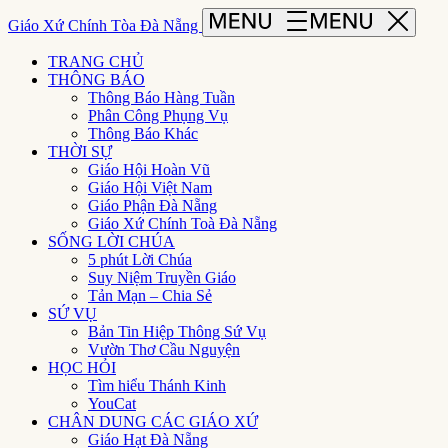
Giáo Xứ Chính Tòa Đà Nẵng
TRANG CHỦ
THÔNG BÁO
Thông Báo Hàng Tuần
Phân Công Phụng Vụ
Thông Báo Khác
THỜI SỰ
Giáo Hội Hoàn Vũ
Giáo Hội Việt Nam
Giáo Phận Đà Nẵng
Giáo Xứ Chính Toà Đà Nẵng
SỐNG LỜI CHÚA
5 phút Lời Chúa
Suy Niệm Truyền Giáo
Tản Mạn – Chia Sẻ
SỨ VỤ
Bản Tin Hiệp Thông Sứ Vụ
Vườn Thơ Cầu Nguyện
HỌC HỎI
Tìm hiểu Thánh Kinh
YouCat
CHÂN DUNG CÁC GIÁO XỨ
Giáo Hạt Đà Nẵng