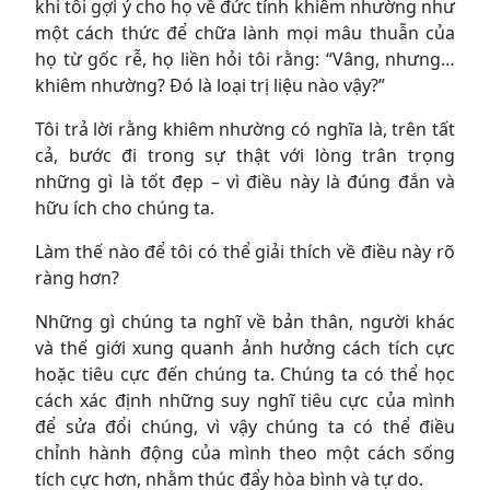
khi tôi gợi ý cho họ về đức tính khiêm nhường như
một cách thức để chữa lành mọi mâu thuẫn của
họ từ gốc rễ, họ liền hỏi tôi rằng: “Vâng, nhưng…
khiêm nhường? Đó là loại trị liệu nào vậy?”
Tôi trả lời rằng khiêm nhường có nghĩa là, trên tất
cả, bước đi trong sự thật với lòng trân trọng
những gì là tốt đẹp – vì điều này là đúng đắn và
hữu ích cho chúng ta.
Làm thế nào để tôi có thể giải thích về điều này rõ
ràng hơn?
Những gì chúng ta nghĩ về bản thân, người khác
và thế giới xung quanh ảnh hưởng cách tích cực
hoặc tiêu cực đến chúng ta. Chúng ta có thể học
cách xác định những suy nghĩ tiêu cực của mình
để sửa đổi chúng, vì vậy chúng ta có thể điều
chỉnh hành động của mình theo một cách sống
tích cực hơn, nhằm thúc đẩy hòa bình và tự do.