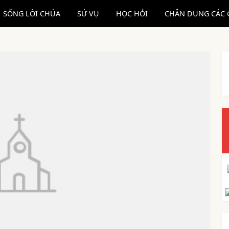
SỐNG LỜI CHÚA
SỨ VỤ
HỌC HỎI
CHÂN DUNG CÁC 