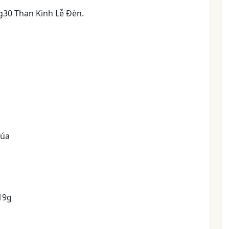
9g30 Than Kinh Lễ Đèn.
húa
19g