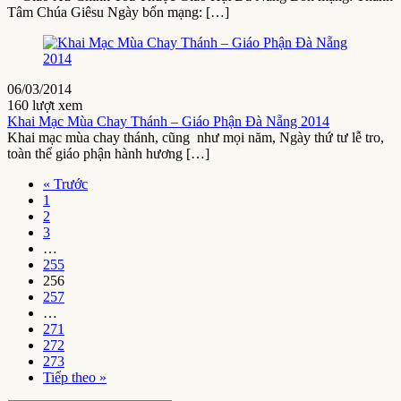
Tâm Chúa Giêsu Ngày bổn mạng: […]
06/03/2014
160 lượt xem
Khai Mạc Mùa Chay Thánh – Giáo Phận Đà Nẵng 2014
Khai mạc mùa chay thánh, cũng như mọi năm, Ngày thứ tư lễ tro,
toàn thể giáo phận hành hương […]
« Trước
1
2
3
…
255
256
257
…
271
272
273
Tiếp theo »