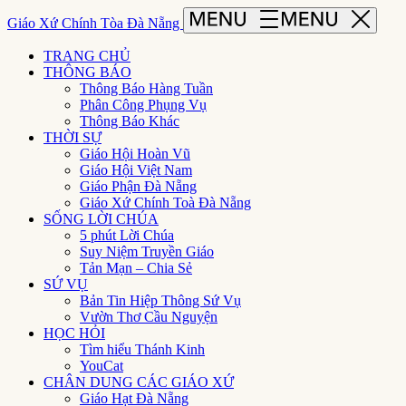
Giáo Xứ Chính Tòa Đà Nẵng
TRANG CHỦ
THÔNG BÁO
Thông Báo Hàng Tuần
Phân Công Phụng Vụ
Thông Báo Khác
THỜI SỰ
Giáo Hội Hoàn Vũ
Giáo Hội Việt Nam
Giáo Phận Đà Nẵng
Giáo Xứ Chính Toà Đà Nẵng
SỐNG LỜI CHÚA
5 phút Lời Chúa
Suy Niệm Truyền Giáo
Tản Mạn – Chia Sẻ
SỨ VỤ
Bản Tin Hiệp Thông Sứ Vụ
Vườn Thơ Cầu Nguyện
HỌC HỎI
Tìm hiểu Thánh Kinh
YouCat
CHÂN DUNG CÁC GIÁO XỨ
Giáo Hạt Đà Nẵng