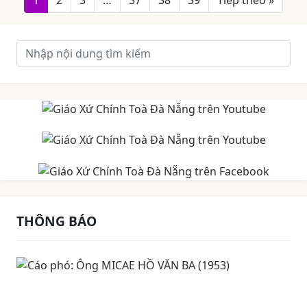
1
2
3
…
37
38
39
Tiếp theo »
THÔNG BÁO