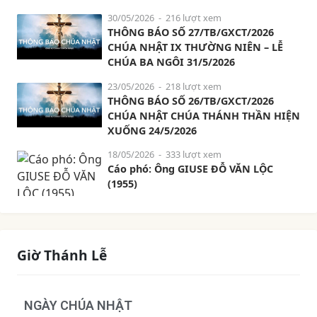
30/05/2026
- 216 lượt xem
THÔNG BÁO SỐ 27/TB/GXCT/2026
CHÚA NHẬT IX THƯỜNG NIÊN – LỄ
CHÚA BA NGÔI 31/5/2026
23/05/2026
- 218 lượt xem
THÔNG BÁO SỐ 26/TB/GXCT/2026
CHÚA NHẬT CHÚA THÁNH THẦN HIỆN
XUỐNG 24/5/2026
18/05/2026
- 333 lượt xem
Cáo phó: Ông GIUSE ĐỖ VĂN LỘC
(1955)
Giờ Thánh Lễ
NGÀY CHÚA NHẬT