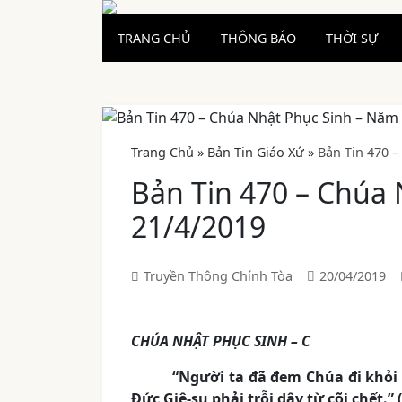
TRANG CHỦ
THÔNG BÁO
THỜI SỰ
Trang Chủ
»
Bản Tin Giáo Xứ
»
Bản Tin 470 –
Bản Tin 470 – Chúa
21/4/2019
Truyền Thông Chính Tòa
20/04/2019
CHÚA NHẬT PHỤC SINH – C
“Người ta đã đem Chúa đi khỏi m
Đức Giê-su phải trỗi dậy từ cõi chết.” 