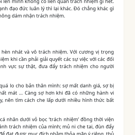
i lên mình không có liên quan trách nhiệm gì hết.
nh đạo đức luân lý thì lại khác. Đó chẳng khác gì
không dám nhận trách nhiệm.
 hèn nhát và vô trách nhiệm. Với cương vị trọng
iệm khi cần phải giải quyết các sự việc với các đối
ênh vực sự thật, đưa đẩy trách nhiệm cho người
 quá lo cho bản thân mình: sợ mất danh giá, sợ bị
sợ mất mát … Càng sợ hơn khi đã có những hành vi
y, nên tìm cách che lấp dưới nhiều hình thức bất
 cá nhân dưới vỏ bọc ‘trách nhiệm’ đồng thời viện
ránh trách nhiệm của mình; mủ ni che tai, đùn đẩy
 để đạt được mục đích nhằm thỏa mãn ý riêng, thủ