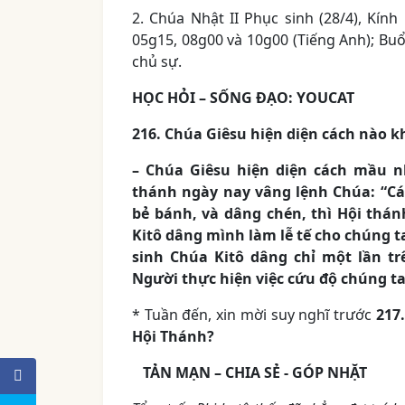
2. Chúa Nhật II Phục sinh (28/4), Kín
05g15, 08g00 và 10g00 (Tiếng Anh); Buổ
chủ sự.
HỌC HỎI – SỐNG ĐẠO: YOUCAT
216. Chúa Giêsu hiện diện cách nào k
– Chúa Giêsu hiện diện cách mầu n
thánh ngày nay vâng lệnh Chúa: “Cá
bẻ bánh, và dâng chén, thì Hội thá
Kitô dâng mình làm lễ tế cho chúng ta
sinh Chúa Kitô dâng chỉ một lần tr
Người thực hiện việc cứu độ chúng ta.
* Tuần đến, xin mời suy nghĩ trước
217.
Hội Thánh?
TẢN MẠN – CHIA SẺ ­- GÓP NHẶT