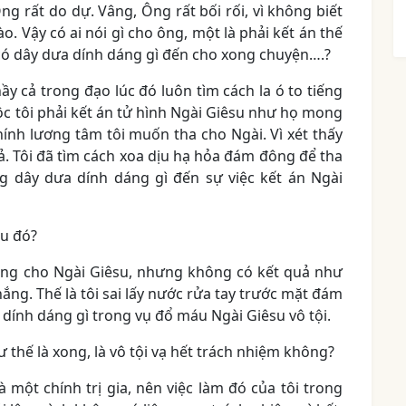
ng rất do dự. Vâng, Ông rất bối rối, vì không biết
o. Vậy có ai nói gì cho ông, một là phải kết án thế
 có dây dưa dính dáng gì đến cho xong chuyện….?
y cả trong đạo lúc đó luôn tìm cách la ó to tiếng
ộc tôi phải kết án tử hình Ngài Giêsu như họ mong
ính lương tâm tôi muốn tha cho Ngài. Vì xét thấy
cả. Tôi đã tìm cách xoa dịu hạ hỏa đám đông để tha
g dây dưa dính dáng gì đến sự việc kết án Ngài
au đó?
 bổng cho Ngài Giêsu, nhưng không có kết quả như
g. Thế là tôi sai lấy nước rửa tay trước mặt đám
g dính dáng gì trong vụ đổ máu Ngài Giêsu vô tội.
 thế là xong, là vô tội vạ hết trách nhiệm không?
là một chính trị gia, nên việc làm đó của tôi trong