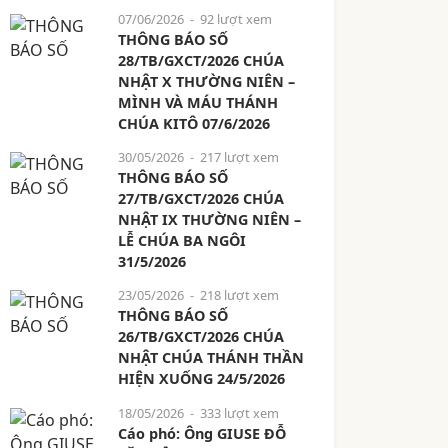
07/06/2026
- 92 lượt xem
THÔNG BÁO SỐ
28/TB/GXCT/2026 CHÚA
NHẬT X THƯỜNG NIÊN –
MÌNH VÀ MÁU THÁNH
CHÚA KITÔ 07/6/2026
30/05/2026
- 217 lượt xem
THÔNG BÁO SỐ
27/TB/GXCT/2026 CHÚA
NHẬT IX THƯỜNG NIÊN –
LỄ CHÚA BA NGÔI
31/5/2026
23/05/2026
- 218 lượt xem
THÔNG BÁO SỐ
26/TB/GXCT/2026 CHÚA
NHẬT CHÚA THÁNH THẦN
HIỆN XUỐNG 24/5/2026
18/05/2026
- 333 lượt xem
Cáo phó: Ông GIUSE ĐỖ