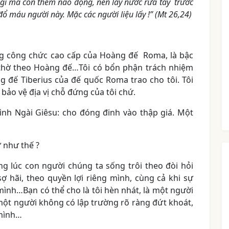
h gì mà còn thêm náo động, nên lấy nước rửa tay trước
ổ máu người này. Mặc các người liệu lấy !” (Mt 26,24)
hàng công chức cao cấp của Hoàng đế Roma, là bậc
n thờ theo Hoàng đế…Tôi có bổn phận trách nhiệm
g đế Tiberius của đế quốc Roma trao cho tôi. Tôi
 bảo vệ địa vị chỗ đứng của tôi chứ.
hình Ngài Giêsu: cho đóng đinh vào thập giá. Một
ử như thế ?
ng lúc con người chúng ta sống trôi theo đòi hỏi
ợ hãi, theo quyền lợi riêng mình, cùng cả khi sự
i mình…Bạn có thể cho là tôi hèn nhát, là một người
một người không có lập trường rõ ràng đứt khoát,
 mình…