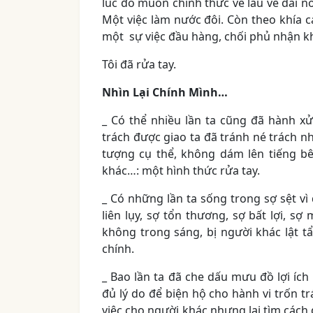
lúc đó muốn chính thức về lâu về dài nó
Một việc làm nước đôi. Còn theo khía cạ
một sự việc đầu hàng, chối phủ nhận 
Tôi đã rửa tay.
Nhìn Lại Chính Mình…
_ Có thể nhiều lần ta cũng đã hành xử
trách được giao ta đã tránh né trách nh
tượng cụ thể, không dám lên tiếng b
khác…: một hình thức rửa tay.
_ Có những lần ta sống trong sợ sệt vì
liên lụy, sợ tổn thương, sợ bất lợi, 
không trong sáng, bị người khác lật tẩ
chính.
_ Bao lần ta đã che dấu mưu đồ lợi ích
đủ lý do để biện hộ cho hành vi trốn t
việc cho người khác nhưng lại tìm cách