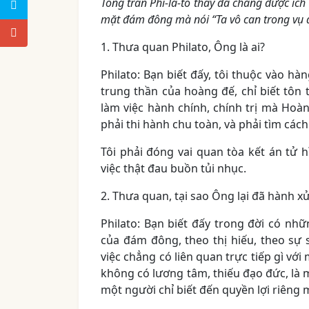
Tổng trấn Phi-la-tô thấy đã chẳng được íc
mặt đám đông mà nói “Ta vô can trong vụ đ
1. Thưa quan Philato, Ông là ai?
Philato: Bạn biết đấy, tôi thuộc vào 
trung thần của hoàng đế, chỉ biết tô
làm việc hành chính, chính trị mà Hoàn
phải thi hành chu toàn, và phải tìm cách
Tôi phải đóng vai quan tòa kết án tử 
việc thật đau buồn tủi nhục.
2. Thưa quan, tại sao Ông lại đã hành x
Philato: Bạn biết đấy trong đời có nhữ
của đám đông, theo thị hiếu, theo sự s
việc chẳng có liên quan trực tiếp gì vớ
không có lương tâm, thiếu đạo đức, là 
một người chỉ biết đến quyền lợi riêng