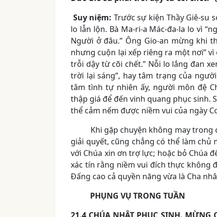
Suy niệm:
Trước sự kiện Thầy Giê-su 
lo lẫn lộn. Bà Ma-ri-a Mác-đa-la lo vì 
Người ở đâu.” Ông Gio-an mừng khi th
nhưng cuộn lại xếp riêng ra một nơi” vì
trỗi dậy từ cõi chết.” Nỗi lo lắng đan 
trời lại sáng”, hay tâm trạng của người
tâm tình tự nhiên ấy, người môn đệ C
thập giá để đến vinh quang phục sinh. S
thể cảm nếm được niềm vui của ngày C
Khi gặp chuyện không may trong c
giải quyết, cũng chẳng có thể làm chủ m
với Chúa xin ơn trợ lực; hoặc bỏ Chúa đ
xác tín rằng niềm vui đích thực không 
Đấng cao cả quyền năng vừa là Cha nhâ
PHỤNG VỤ TRONG TUẦN
21.4 CHÚA NHẬT PHỤC SINH. MỪNG CH