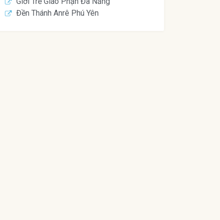
Giới Trẻ Giáo Phận Đà Nẵng
Đền Thánh Anrê Phú Yên