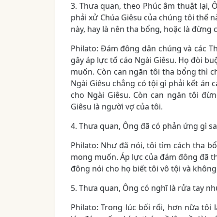
3. Thưa quan, theo Phúc âm thuật lại, Ô
phải xử Chúa Giêsu của chúng tôi thế nà
này, hay là nên tha bổng, hoặc là đừng
Philato: Đám đông dân chúng và các Thầ
gây áp lực tố cáo Ngài Giêsu. Họ đòi bu
muốn. Còn can ngăn tôi tha bổng thì ch
Ngài Giêsu chẳng có tội gì phải kết án 
cho Ngài Giêsu. Còn can ngăn tôi đừn
Giêsu là người vợ của tôi.
4. Thưa quan, Ông đã có phản ứng gì s
Philato: Như đã nói, tôi tìm cách tha
mong muốn. Áp lực của đám đông đã thắn
đông nói cho họ biết tôi vô tội và khôn
5. Thưa quan, Ông có nghĩ là rửa tay như
Philato: Trong lúc bối rối, hơn nữa tôi 