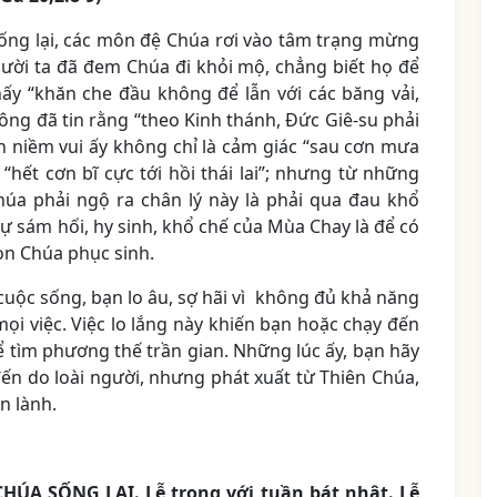
sống lại, các môn đệ Chúa rơi vào tâm trạng mừng
“người ta đã đem Chúa đi khỏi mộ, chẳng biết họ để
ấy “khăn che đầu không để lẫn với các băng vải,
 ông đã tin rằng “theo Kinh thánh, Đức Giê-su phải
xen niềm vui ấy không chỉ là cảm giác “sau cơn mưa
 “hết cơn bĩ cực tới hồi thái lai”; nhưng từ những
húa phải ngộ ra chân lý này là phải qua đau khổ
ự sám hối, hy sinh, khổ chế của Mùa Chay là để có
on Chúa phục sinh.
uộc sống, bạn lo âu, sợ hãi vì không đủ khả năng
ọi việc. Việc lo lắng này khiến bạn hoặc chạy đến
ể tìm phương thế trần gian. Những lúc ấy, bạn hãy
đến do loài người, nhưng phát xuất từ Thiên Chúa,
n lành.
ÚA SỐNG LẠI. Lễ trọng với tuần bát nhật. Lễ