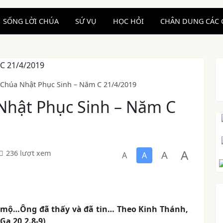
SỐNG LỜI CHÚA
SỨ VỤ
HỌC HỎI
CHÂN DUNG CÁC 
 Chúa Nhật Phục Sinh – Năm C 21/4/2019
 Nhật Phục Sinh – Năm C
A
A
236 lượt xem
A
A
ộ…Ông đã thấy và đã tin… Theo Kinh Thánh,
(Ga 20,2.8-9)