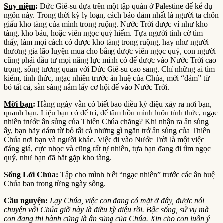
Suy niệm
:
Đức Giê-su dựa trên một tập quán ở Palestine để kể dụ
ngôn này. Trong thời kỳ ly loạn, cách bảo đảm nhất là người ta chôn
giấu kho tàng của mình trong ruộng. Nước Trời được ví như kho
tàng, kho báu, hoặc viên ngọc quý hiếm. Tựa người tình cờ tìm
thấy, làm mọi cách có được kho tàng trong ruộng, hay như người
thương gia lão luyện mua cho bằng được viên ngọc quý, con người
cũng phải đầu tư mọi năng lực mình có để được vào Nước Trời cao
trọng, sống tương quan với Đức Giê-su cao sang. Chỉ những ai tìm
kiếm, tỉnh thức, ngạc nhiên trước ân huệ của Chúa, mới “dám” từ
bỏ tất cả, sẵn sàng nắm lấy cơ hội để vào Nước Trời.
Mời bạn
:
Hằng ngày vẫn có biết bao điều kỳ diệu xảy ra nơi bạn,
quanh bạn. Liệu bạn có để trí, để tâm hồn mình luôn tỉnh thức, ngạc
nhiên trước ân sủng của Thiên Chúa chăng? Khi nhận ra ân sủng
ấy, bạn hãy dám từ bỏ tất cả những gì ngăn trở ân sủng của Thiên
Chúa nơi bạn và người khác. Việc đi vào Nước Trời là một việc
đáng giá, cực nhọc và cũng rất tự nhiên, tựa bạn đang đi tìm ngọc
quý, như bạn đã bắt gặp kho tàng.
S
ống Lời Chúa
:
Tập cho mình biết “ngạc nhiên” trước các ân huệ
Chúa ban trong từng ngày sống.
Cầu nguyện
:
Lạy Chúa, việc con đang có mặt ở đây, được nói
chuyện với Chúa giờ này là điều kỳ diệu rồi. Bậc sống, sứ vụ mà
con đang thi hành cũng là ân sủng của Chúa. Xin cho con luôn ý