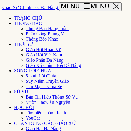
Giáo Xứ Chính Tòa Đà Nẵng
TRANG CHỦ
THÔNG BÁO
Thông Báo Hàng Tuần
Phân Công Phụng Vụ
Thông Báo Khác
THỜI SỰ
Giáo Hội Hoàn Vũ
Giáo Hội Việt Nam
Giáo Phận Đà Nẵng
Giáo Xứ Chính Toà Đà Nẵng
SỐNG LỜI CHÚA
5 phút Lời Chúa
Suy Niệm Truyền Giáo
Tản Mạn – Chia Sẻ
SỨ VỤ
Bản Tin Hiệp Thông Sứ Vụ
Vườn Thơ Cầu Nguyện
HỌC HỎI
Tìm hiểu Thánh Kinh
YouCat
CHÂN DUNG CÁC GIÁO XỨ
Giáo Hạt Đà Nẵng