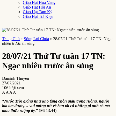
Giáo Hạt Hoà Vang
Giáo Hạt Hội An
Giáo Hạt Tam Kỳ
Giáo Hạt Trà Kiệu
Trang Chủ
»
Sống Lời Chúa
»
28/07/21 Thứ Tư tuần 17 TN: Ngạc
nhiên trước ân sủng
28/07/21 Thứ Tư tuần 17 TN:
Ngạc nhiên trước ân sủng
Daminh Thuyen
27/07/2021
106 lượt xem
A
A
A
A
“Nước Trời giống như kho tàng chôn giấu trong ruộng, người
kia tìm được,… vui mừng trở về bán tất cả những gì anh có mà
mua thửa ruộng ấy.”
(Mt 13,44)