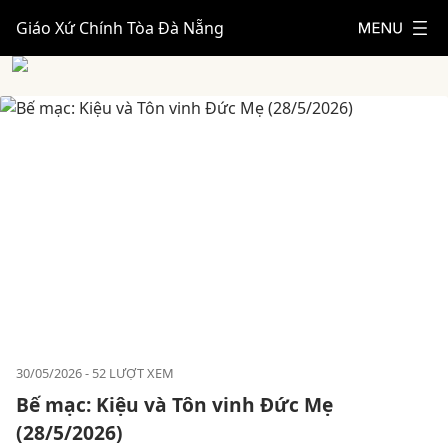
Giáo Xứ Chính Tòa Đà Nẵng
30/05/2026
52 LƯỢT XEM
Bế mạc: Kiệu và Tôn vinh Đức Mẹ
(28/5/2026)