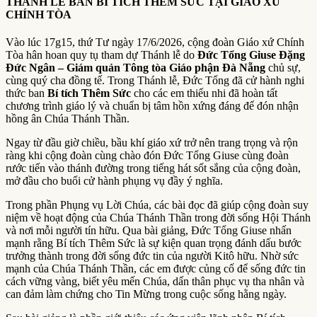
THÁNH LỄ BAN BÍ TÍCH THÊM SỨC TẠI GIÁO XỨ
CHÍNH TÒA
Vào lúc 17g15, thứ Tư ngày 17/6/2026, cộng đoàn Giáo xứ Chính
Tòa hân hoan quy tụ tham dự Thánh lễ do
Đức Tổng Giuse Đặng
Đức Ngân – Giám quản Tông tòa Giáo phận Đà Nẵng
chủ sự,
cùng quý cha đồng tế. Trong Thánh lễ, Đức Tổng đã cử hành nghi
thức ban
Bí tích Thêm Sức
cho các em thiếu nhi đã hoàn tất
chương trình giáo lý và chuẩn bị tâm hồn xứng đáng để đón nhận
hồng ân Chúa Thánh Thần.
Ngay từ đầu giờ chiều, bầu khí giáo xứ trở nên trang trọng và rộn
ràng khi cộng đoàn cùng chào đón Đức Tổng Giuse cùng đoàn
rước tiến vào thánh đường trong tiếng hát sốt sắng của cộng đoàn,
mở đầu cho buổi cử hành phụng vụ đầy ý nghĩa.
Trong phần Phụng vụ Lời Chúa, các bài đọc đã giúp cộng đoàn suy
niệm về hoạt động của Chúa Thánh Thần trong đời sống Hội Thánh
và nơi mỗi người tín hữu. Qua bài giảng, Đức Tổng Giuse nhấn
mạnh rằng Bí tích Thêm Sức là sự kiện quan trọng đánh dấu bước
trưởng thành trong đời sống đức tin của người Kitô hữu. Nhờ sức
mạnh của Chúa Thánh Thần, các em được củng cố để sống đức tin
cách vững vàng, biết yêu mến Chúa, dấn thân phục vụ tha nhân và
can đảm làm chứng cho Tin Mừng trong cuộc sống hằng ngày.