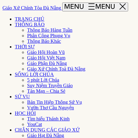
Giáo Xứ Chính Tòa Đà Nẵng
TRANG CHỦ
THÔNG BÁO
Thông Báo Hàng Tuần
Phân Công Phụng Vụ
Thông Báo Khác
THỜI SỰ
Giáo Hội Hoàn Vũ
Giáo Hội Việt Nam
Giáo Phận Đà Nẵng
Giáo Xứ Chính Toà Đà Nẵng
SỐNG LỜI CHÚA
5 phút Lời Chúa
Suy Niệm Truyền Giáo
Tản Mạn – Chia Sẻ
SỨ VỤ
Bản Tin Hiệp Thông Sứ Vụ
Vườn Thơ Cầu Nguyện
HỌC HỎI
Tìm hiểu Thánh Kinh
YouCat
CHÂN DUNG CÁC GIÁO XỨ
Giáo Hạt Đà Nẵng