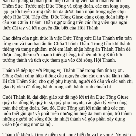
Sau bài giảng là phần giới thiệu các ứng viên lãnh nhận Bí tích
Thêm Sức. Trước mặt Đức Tổng và cộng đoàn, các em long trọng
lặp lại lời tuyên xưng đức tin đã được lãnh nhận trong ngày chịu
phép Rửa Tội. Tiếp đến, Đức Tổng Giuse cùng cộng đoàn hiệp ý
cầu xin Chúa Thánh Thần ngự xuống trên các ứng viên qua nghi
thức đặt tay và lời nguyện đặc biệt của Hội Thánh.
Cao điểm của nghi thức là việc Đức Tổng xức Dầu Thánh trên trán
từng em và trao ban ấn tín Chúa Thánh Thần. Trong bầu khí thánh
thiêng và trang nghiêm, mỗi em lãnh nhận hồng ân Thánh Thần để
được tăng thêm sức mạnh thiêng liêng, trở nên những Kitô hữu
trưởng thành và tích cực tham gia vào đời sống Hội Thánh.
Thánh lễ tiếp tục với Phụng vụ Thánh Thể trong tâm tình tạ ơn.
Cộng đoàn cùng hiệp thông cầu nguyện cho các em vừa lãnh nhận
Bí tích Thêm Sức, cho quý phụ huynh, người đỡ đầu và các anh chị
giáo lý viên đã đồng hành trong suốt hành trình chuẩn bị.
Cuối Thánh lễ, đại diện giáo xứ đã ngỏ lời tri ân Đức Tổng Giuse,
quý cha đồng tế, quý tu sĩ, quý phụ huynh, các giáo lý viên cùng
toàn thể cộng đoàn. Sau đó, Đức Tổng gửi lời nhắn nhủ các em
luôn biết gìn giữ và phát triển những ân huệ đã lãnh nhận, trở thành
những người trẻ sống đức tin nhiệt thành và góp phần xây dựng
Giáo hội cũng như xã hội.
Thánh lễ khép lại trong niềm vui, lòng biết ơn và hy vọng. Nguyện