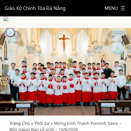
Giáo Xứ Chính Tòa Đà Nẵng
Trang Chủ
»
Thời Sự
»
Mừng kính Thánh Đaminh Savio –
Bổn mạng Ban Lễ sinh – 10/6/2026