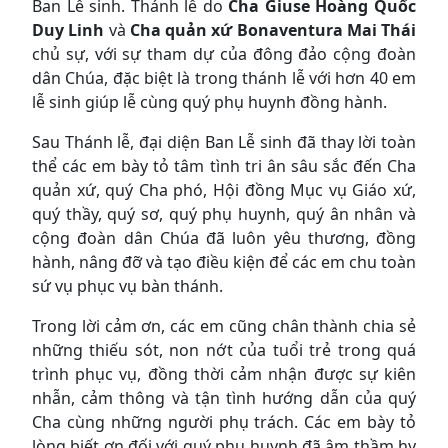
Ban Lễ sinh. Thánh lễ do
Cha Giuse Hoàng Quốc
Duy Linh
và
Cha quản xứ Bonaventura Mai Thái
chủ sự, với sự tham dự của đông đảo cộng đoàn
dân Chúa, đặc biệt là trong thánh lễ với hơn 40 em
lễ sinh giúp lễ cùng quý phụ huynh đồng hành.
Sau Thánh lễ, đại diện Ban Lễ sinh đã thay lời toàn
thể các em bày tỏ tâm tình tri ân sâu sắc đến Cha
quản xứ, quý Cha phó, Hội đồng Mục vụ Giáo xứ,
quý thầy, quý sơ, quý phụ huynh, quý ân nhân và
cộng đoàn dân Chúa đã luôn yêu thương, đồng
hành, nâng đỡ và tạo điều kiện để các em chu toàn
sứ vụ phục vụ bàn thánh.
Trong lời cảm ơn, các em cũng chân thành chia sẻ
những thiếu sót, non nớt của tuổi trẻ trong quá
trình phục vụ, đồng thời cảm nhận được sự kiên
nhẫn, cảm thông và tận tình hướng dẫn của quý
Cha cùng những người phụ trách. Các em bày tỏ
lòng biết ơn đối với quý phụ huynh đã âm thầm hy