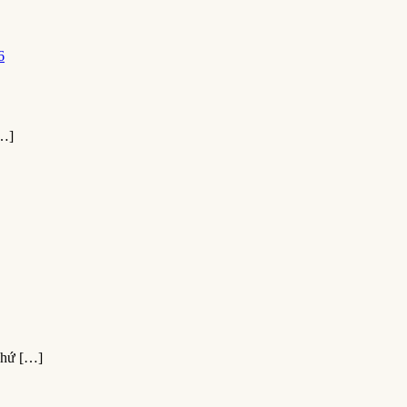
…]
hứ […]