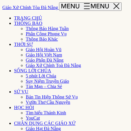
Giáo Xứ Chính Tòa Đà Nẵng
TRANG CHỦ
THÔNG BÁO
Thông Báo Hàng Tuần
Phân Công Phụng Vụ
Thông Báo Khác
THỜI SỰ
Giáo Hội Hoàn Vũ
Giáo Hội Việt Nam
Giáo Phận Đà Nẵng
Giáo Xứ Chính Toà Đà Nẵng
SỐNG LỜI CHÚA
5 phút Lời Chúa
Suy Niệm Truyền Giáo
Tản Mạn – Chia Sẻ
SỨ VỤ
Bản Tin Hiệp Thông Sứ Vụ
Vườn Thơ Cầu Nguyện
HỌC HỎI
Tìm hiểu Thánh Kinh
YouCat
CHÂN DUNG CÁC GIÁO XỨ
Giáo Hạt Đà Nẵng