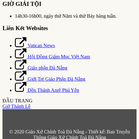
GIỜ GIẢI TỘI
14h30-16h00, ngày thứ Năm và thứ Bảy hàng tuần.
Liên Kết Websites
Vatican News
Hội Đồng Giám Mục Việt Nam
Giáo phận Đà Nẵng
Giới Trẻ Giáo Phận Đà Nẵng
Đền Thánh Anrê Phú Yên
ĐẦU TRANG
Giờ Thánh Lễ
© 2020 Giáo Xứ Chính Toà Đà Nẵng - Thiết kế: Ban Truyền
Thông Giáo Xứ Chính Toà Đà Nẵng