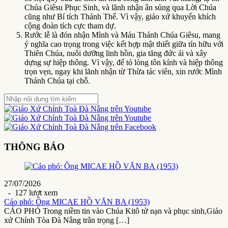
Chúa Giêsu Phục Sinh, và lãnh nhận ân sủng qua Lời Chúa
cũng như Bí tích Thánh Thể. Vì vậy, giáo xứ khuyến khích
cộng đoàn tích cực tham dự.
Rước lễ là đón nhận Mình và Máu Thánh Chúa Giêsu, mang
ý nghĩa cao trọng trong việc kết hợp mật thiết giữa tín hữu với
Thiên Chúa, nuôi dưỡng linh hồn, gia tăng đức ái và xây
dựng sự hiệp thông. Vì vậy, để tỏ lòng tôn kính và hiệp thông
trọn vẹn, ngay khi lãnh nhận từ Thừa tác viên, xin rước Mình
Thánh Chúa tại chỗ.
THÔNG BÁO
27/07/2026
- 127 lượt xem
Cáo phó: Ông MICAE HỒ VĂN BA (1953)
CÁO PHÓ Trong niềm tin vào Chúa Kitô tử nạn và phục sinh,Giáo
xứ Chính Tòa Đà Nẵng trân trọng […]