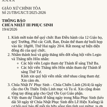
A
A
A
A
GIÁO XỨ CHÍNH TÒA
Số 21/TB/GXCT/2025-2026
THÔNG BÁO
CHÚA NHẬT III PHỤC SINH
19/4/2026
Kính mời toàn thể quý chức Ban Điều hành của 12 Giáo họ,
quý Trưởng, Phó các Giới, Ban, Đoàn thể tham dự buổi họp
vào lúc 18g00, Thứ Hai ngày 20/4. Rất mong sự hiện diện
đông đủ của quý chức.
Nhằm thánh hoá và giúp thăng tiến đời sống hội viên Legio
và Thăng tiến Hôn nhân:
Các hội viên Legio tham dự Thánh lễ sáng Thứ Ba.
Các hội viên Thăng tiến Hôn nhân tham dự Thánh lễ
sáng Thứ Tư.
Kính xin quý hội viên nhắc nhở nhau cùng tham dự.
Xin cảm ơn.
Chúa Nhật IV Phục Sinh – Chúa Chiên Lành (26/4) là ngày
cầu cho Ơn Thiên Triệu Linh mục và Tu sĩ. Xin cộng đoàn
rộng tay đóng góp cho Quỹ Ơn Gọi Giáo phận.
Việc tham dự Thánh lễ hằng ngày trong Mùa Phục Sinh (kéo
dài 50 ngày từ Chúa Nhật Phục Sinh đến Lễ Hiện Xuống) là
cơ hội quý báu để mỗi tín hữu sống tâm tình vui mừng, tạ ơn