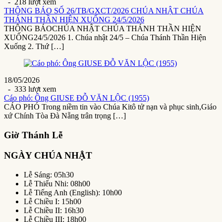
- 218 lượt xem
THÔNG BÁO SỐ 26/TB/GXCT/2026 CHÚA NHẬT CHÚA
THÁNH THẦN HIỆN XUỐNG 24/5/2026
THÔNG BÁOCHÚA NHẬT CHÚA THÁNH THẦN HIỆN
XUỐNG24/5/2026 1. Chúa nhật 24/5 – Chúa Thánh Thần Hiện
Xuống 2. Thứ […]
18/05/2026
- 333 lượt xem
Cáo phó: Ông GIUSE ĐỖ VĂN LỘC (1955)
CÁO PHÓ Trong niềm tin vào Chúa Kitô tử nạn và phục sinh,Giáo
xứ Chính Tòa Đà Nẵng trân trọng […]
Giờ Thánh Lễ
NGÀY CHÚA NHẬT
Lễ Sáng: 05h30
Lễ Thiếu Nhi: 08h00
Lễ Tiếng Anh (English): 10h00
Lễ Chiều I: 15h00
Lễ Chiều II: 16h30
Lễ Chiều III: 18h00