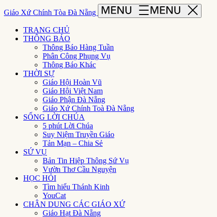
Giáo Xứ Chính Tòa Đà Nẵng
TRANG CHỦ
THÔNG BÁO
Thông Báo Hàng Tuần
Phân Công Phụng Vụ
Thông Báo Khác
THỜI SỰ
Giáo Hội Hoàn Vũ
Giáo Hội Việt Nam
Giáo Phận Đà Nẵng
Giáo Xứ Chính Toà Đà Nẵng
SỐNG LỜI CHÚA
5 phút Lời Chúa
Suy Niệm Truyền Giáo
Tản Mạn – Chia Sẻ
SỨ VỤ
Bản Tin Hiệp Thông Sứ Vụ
Vườn Thơ Cầu Nguyện
HỌC HỎI
Tìm hiểu Thánh Kinh
YouCat
CHÂN DUNG CÁC GIÁO XỨ
Giáo Hạt Đà Nẵng