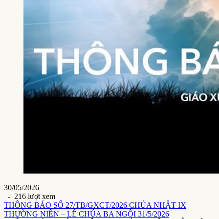
30/05/2026
- 216 lượt xem
THÔNG BÁO SỐ 27/TB/GXCT/2026 CHÚA NHẬT IX
THƯỜNG NIÊN – LỄ CHÚA BA NGÔI 31/5/2026