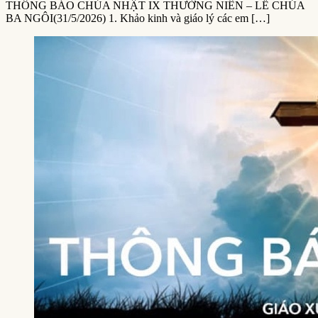
THÔNG BÁO CHÚA NHẬT IX THƯỜNG NIÊN – LỄ CHÚA
BA NGÔI(31/5/2026) 1. Khảo kinh và giáo lý các em […]