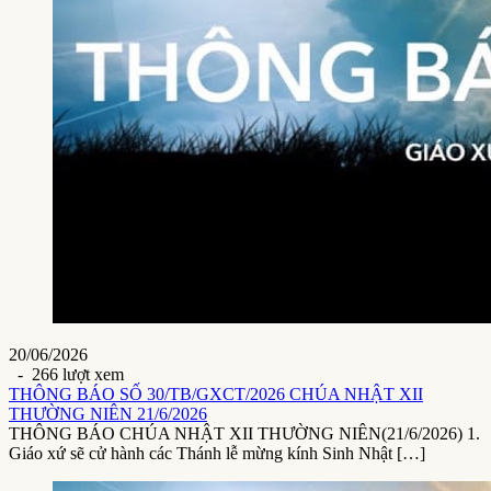
20/06/2026
- 266 lượt xem
THÔNG BÁO SỐ 30/TB/GXCT/2026 CHÚA NHẬT XII
THƯỜNG NIÊN 21/6/2026
THÔNG BÁO CHÚA NHẬT XII THƯỜNG NIÊN(21/6/2026) 1.
Giáo xứ sẽ cử hành các Thánh lễ mừng kính Sinh Nhật […]