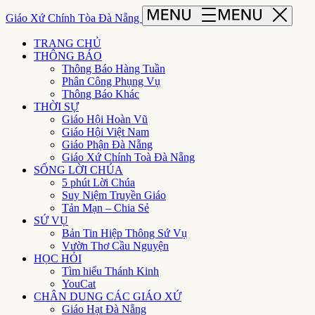
Giáo Xứ Chính Tòa Đà Nẵng
TRANG CHỦ
THÔNG BÁO
Thông Báo Hàng Tuần
Phân Công Phụng Vụ
Thông Báo Khác
THỜI SỰ
Giáo Hội Hoàn Vũ
Giáo Hội Việt Nam
Giáo Phận Đà Nẵng
Giáo Xứ Chính Toà Đà Nẵng
SỐNG LỜI CHÚA
5 phút Lời Chúa
Suy Niệm Truyền Giáo
Tản Mạn – Chia Sẻ
SỨ VỤ
Bản Tin Hiệp Thông Sứ Vụ
Vườn Thơ Cầu Nguyện
HỌC HỎI
Tìm hiểu Thánh Kinh
YouCat
CHÂN DUNG CÁC GIÁO XỨ
Giáo Hạt Đà Nẵng