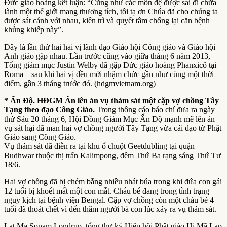
Đức giáo hoàng kết luận: “Cũng như các môn đệ được sai đi chữa
lành một thế giới mang thương tích, tôi tạ ơn Chúa đã cho chúng ta
được sát cánh với nhau, kiên trì và quyết tâm chống lại căn bệnh
khủng khiếp này”.
Đây là lần thứ hai hai vị lãnh đạo Giáo hội Công giáo và Giáo hội
Anh giáo gặp nhau. Lần trước cũng vào giữa tháng 6 năm 2013,
Tổng giám mục Justin Welby đã gặp Đức giáo hoàng Phanxicô tại
Roma – sau khi hai vị đều mới nhậm chức gần như cùng một thời
điểm, gần 3 tháng trước đó. (hdgmvietnam.org)
* Ấn Độ.
HĐGM
Ấn lên án vụ thảm sát một cặp vợ chồng Tây
Tạng theo đạo Công Giáo
.
Trong thông cáo báo chí đưa ra ngày
thứ Sáu 20 tháng 6, Hội Đồng Giám Mục Ấn Độ mạnh mẽ lên án
vụ sát hại dã man hai vợ chồng người Tây Tạng vừa cải đạo từ Phật
Giáo sang Công Giáo.
Vụ thảm sát đã diễn ra tại khu ổ chuột Geetdubling tại quận
Budhwar thuộc thị trấn Kalimpong, đêm Thứ Ba rạng sáng Thứ Tư
18/6.
Hai vợ chồng đã bị chém bằng nhiều nhát búa trong khi đứa con gái
12 tuổi bị khoét mất một con mắt. Cháu bé đang trong tình trạng
nguy kịch tại bệnh viện Bengal. Cặp vợ chồng còn một cháu bé 4
tuổi đã thoát chết vì đến thăm người bà con lúc xảy ra vụ thảm sát.
Lạt Ma Sonam Londrup, tổng thư ký Hiệp hội Phật giáo Hi Mã Lạp