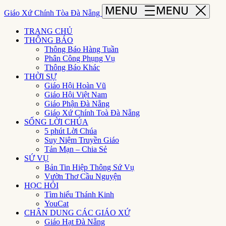
Giáo Xứ Chính Tòa Đà Nẵng
TRANG CHỦ
THÔNG BÁO
Thông Báo Hàng Tuần
Phân Công Phụng Vụ
Thông Báo Khác
THỜI SỰ
Giáo Hội Hoàn Vũ
Giáo Hội Việt Nam
Giáo Phận Đà Nẵng
Giáo Xứ Chính Toà Đà Nẵng
SỐNG LỜI CHÚA
5 phút Lời Chúa
Suy Niệm Truyền Giáo
Tản Mạn – Chia Sẻ
SỨ VỤ
Bản Tin Hiệp Thông Sứ Vụ
Vườn Thơ Cầu Nguyện
HỌC HỎI
Tìm hiểu Thánh Kinh
YouCat
CHÂN DUNG CÁC GIÁO XỨ
Giáo Hạt Đà Nẵng