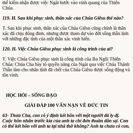
thể kiểm nhận được việc Ngài bước vào vinh quang của Thiên
Chúa.
119.
H.
Sau khi phục sinh, thân xác của Chúa Giêsu thế nào?
T. Sau khi phục sinh, thân xác của Chúa Giêsu cũng chính là thân
xác đã chịu đóng đinh, nhưng được tham dự vào đời sống thần linh
với những đặc tính của một thân xác vinh hiển.
120.
H
. Việc Chúa Giêsu phục sinh là công trình của ai?
T. Việc Chúa Giêsu phục sinh là công trình của Ba Ngôi Thiên
Chúa: Chúa Cha bày tỏ quyền năng của Ngài qua việc Chúa Thánh
Thần làm cho nhân tính đã chết của Chúa Giêsu được sống động và
tôn vinh.
HỌC HỎI – SỐNG ĐẠO
GIẢI ĐÁP 100 VẤN NẠN VỀ ĐỨC TIN
63-
Thưa Cha, con có ý định kết hôn với một người đã ly dị.
Cuộc hôn nhân trước kia của anh ta chỉ đơn thuần dân sự. Con
có thể kết hôn với anh ta tại nhà thờ không? Anh ta chưa có con.