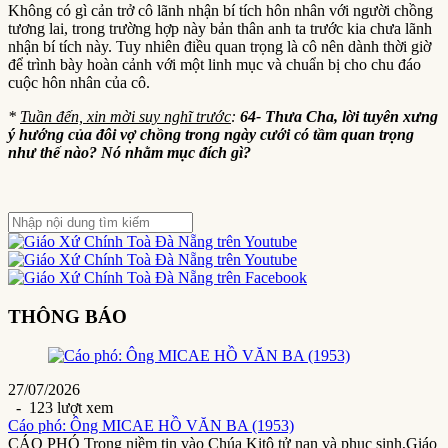
Không có gì cản trở cô lãnh nhận bí tích hôn nhân với người chồng
tương lai, trong trường hợp này bản thân anh ta trước kia chưa lãnh
nhận bí tích này. Tuy nhiên điều quan trọng là cô nên dành thời giờ
để trình bày hoàn cảnh với một linh mục và chuẩn bị cho chu đáo
cuộc hôn nhân của cô.
*
Tuần đến, xin mời suy nghĩ trước
:
64- Thưa Cha, lời tuyên xưng
ý hướng của đôi vợ chồng trong ngày cưới có tầm quan trọng
như thế nào? Nó nhằm mục đích gì?
THÔNG BÁO
27/07/2026
- 123 lượt xem
Cáo phó: Ông MICAE HỒ VĂN BA (1953)
CÁO PHÓ Trong niềm tin vào Chúa Kitô tử nạn và phục sinh,Giáo