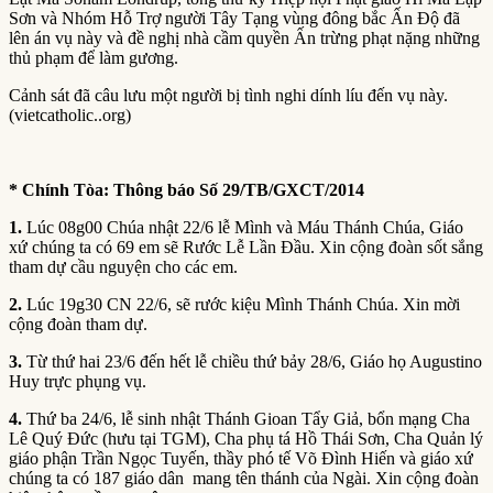
Sơn và Nhóm Hỗ Trợ người Tây Tạng vùng đông bắc Ấn Độ đã
lên án vụ này và đề nghị nhà cầm quyền Ấn trừng phạt nặng những
thủ phạm để làm gương.
Cảnh sát đã câu lưu một người bị tình nghi dính líu đến vụ này.
(vietcatholic..org)
* Chính Tòa:
T
hông báo Số 2
9
/TB/GXCT/2014
1.
Lúc 08g00 Chúa nhật 22/6 lễ Mình và Máu Thánh Chúa, Giáo
xứ chúng ta có 69 em sẽ Rước Lễ Lần Đầu. Xin cộng đoàn sốt sắng
tham dự cầu nguyện cho các em.
2.
Lúc 19g30 CN 22/6, sẽ rước kiệu Mình Thánh Chúa. Xin mời
cộng đoàn tham dự.
3.
Từ thứ hai 23/6 đến hết lễ chiều thứ bảy 28/6, Giáo họ Augustino
Huy trực phụng vụ.
4.
Thứ ba 24/6, lễ sinh nhật Thánh Gioan Tẩy Giả, bổn mạng Cha
Lê Quý Đức (hưu tại TGM), Cha phụ tá Hồ Thái Sơn, Cha Quản lý
giáo phận Trần Ngọc Tuyến, thầy phó tế Võ Đình Hiến và giáo xứ
chúng ta có 187 giáo dân mang tên thánh của Ngài. Xin cộng đoàn