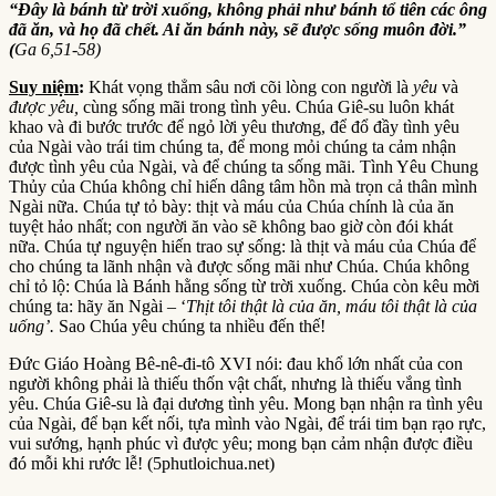
“Đây là bánh từ trời xuống, không phải như bánh tổ tiên các ông
đã ăn, và họ đã chết. Ai ăn bánh này, sẽ được sống muôn đời.”
(
Ga 6,51-58
)
Suy niệm
:
Khát vọng thẳm sâu nơi cõi lòng con người là
yêu
và
được yêu,
cùng sống mãi trong tình yêu. Chúa Giê-su luôn khát
khao và đi bước trước để ngỏ lời yêu thương, để đổ đầy tình yêu
của Ngài vào trái tim chúng ta, để mong mỏi chúng ta cảm nhận
được tình yêu của Ngài, và để chúng ta sống mãi. Tình Yêu Chung
Thủy của Chúa không chỉ hiến dâng tâm hồn mà trọn cả thân mình
Ngài nữa. Chúa tự tỏ bày: thịt và máu của Chúa chính là của ăn
tuyệt hảo nhất; con người ăn vào sẽ không bao giờ còn đói khát
nữa. Chúa tự nguyện hiến trao sự sống: là thịt và máu của Chúa để
cho chúng ta lãnh nhận và được sống mãi như Chúa. Chúa không
chỉ tỏ lộ: Chúa là Bánh hằng sống từ trời xuống. Chúa còn kêu mời
chúng ta: hãy ăn Ngài – ‘
Thịt tôi thật là của ăn, máu tôi thật là của
uống’.
Sao Chúa yêu chúng ta nhiều đến thế!
Đức Giáo Hoàng Bê-nê-đi-tô XVI nói: đau khổ lớn nhất của con
người không phải là thiếu thốn vật chất, nhưng là thiếu vắng tình
yêu. Chúa Giê-su là đại dương tình yêu. Mong bạn nhận ra tình yêu
của Ngài, để bạn kết nối, tựa mình vào Ngài, để trái tim bạn rạo rực,
vui sướng, hạnh phúc vì được yêu; mong bạn cảm nhận được điều
đó mỗi khi rước lễ! (5phutloichua.net)