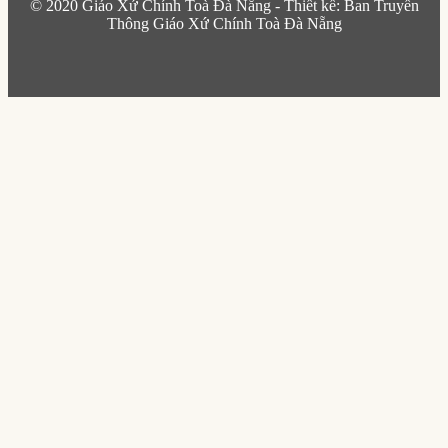
© 2020 Giáo Xứ Chính Toà Đà Nẵng - Thiết kế: Ban Truyền
Thông Giáo Xứ Chính Toà Đà Nẵng