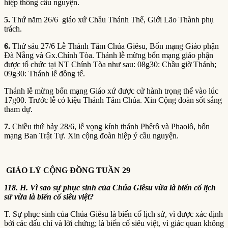
hiệp thông cầu nguyện.
5.
Thứ năm 26/6 giáo xứ Chầu Thánh Thể, Giới Lão Thành phụ
trách.
6.
Thứ sáu 27/6 Lễ Thánh Tâm Chúa Giêsu, Bổn mạng Giáo phận
Đà Nẵng và Gx.Chính Tòa. Thánh lễ mừng bổn mạng giáo phận
được tổ chức tại NT Chính Tòa như sau: 08g30: Chầu giờ Thánh;
09g30: Thánh lễ đồng tế.
Thánh lễ mừng bổn mạng Giáo xứ được cử hành trọng thể vào lúc
17g00. Trước lễ có kiệu Thánh Tâm Chúa. Xin Cộng đoàn sốt sắng
tham dự.
7.
Chiều thứ bảy 28/6, lễ vọng kính thánh Phêrô và Phaolô, bổn
mạng Ban Trật Tự. Xin cộng đoàn hiệp ý cầu nguyện.
GIÁO LÝ CỘNG ĐỒNG TUẦN 29
118.
H.
Vì sao sự phục sinh của Chúa Giêsu vừa là biến cố lịch
sử vừa là biến cố siêu việt?
T. Sự phục sinh của Chúa Giêsu là biến cố lịch sử, vì được xác định
bởi các dấu chỉ và lời chứng; là biến cố siêu việt, vì giác quan không