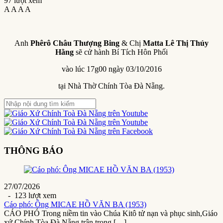
97 lượt xem
A
A
A
A
Anh
Phêrô Châu Thượng Bing
& Chị
Matta Lê Thị Thúy
Hằng
sẽ cử hành Bí Tích Hôn Phối
vào lúc 17g00 ngày 03/10/2016
tại Nhà Thờ Chính Tòa Đà Nẵng.
THÔNG BÁO
27/07/2026
- 123 lượt xem
Cáo phó: Ông MICAE HỒ VĂN BA (1953)
CÁO PHÓ Trong niềm tin vào Chúa Kitô tử nạn và phục sinh,Giáo
xứ Chính Tòa Đà Nẵng trân trọng […]