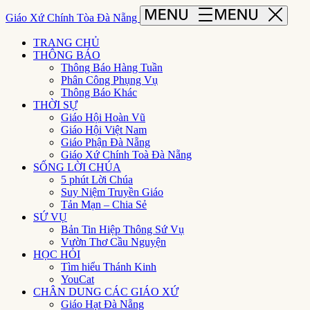
Giáo Xứ Chính Tòa Đà Nẵng
TRANG CHỦ
THÔNG BÁO
Thông Báo Hàng Tuần
Phân Công Phụng Vụ
Thông Báo Khác
THỜI SỰ
Giáo Hội Hoàn Vũ
Giáo Hội Việt Nam
Giáo Phận Đà Nẵng
Giáo Xứ Chính Toà Đà Nẵng
SỐNG LỜI CHÚA
5 phút Lời Chúa
Suy Niệm Truyền Giáo
Tản Mạn – Chia Sẻ
SỨ VỤ
Bản Tin Hiệp Thông Sứ Vụ
Vườn Thơ Cầu Nguyện
HỌC HỎI
Tìm hiểu Thánh Kinh
YouCat
CHÂN DUNG CÁC GIÁO XỨ
Giáo Hạt Đà Nẵng