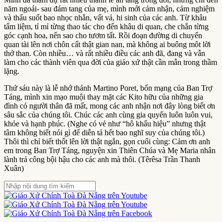
năm ngoái- sau đám tang của mẹ, mình mới cảm nhận, cảm nghiệm
và thấu suốt bao nhọc nhằn, vất vả, hi sinh của các anh. Từ khâu
tẩm liệm, tỉ mỉ từng thao tác cho đến khâu di quan, che chắn từng
góc cạnh hoa, nến sao cho tươm tất. Rồi đoạn đường di chuyển
quan tài lên nơi chôn cất thật gian nan, mà không ai buông môt lời
thở than. Còn nhiều… và rất nhiều điều các anh đã, đang và vẫn
làm cho các thành viên qua đời của giáo xứ thật cần mẫn trong thầm
lặng.
Thứ sáu này là lễ nhớ thánh Martino Poret, bổn mạng của Ban Trợ
Táng, mình xin mạo muội thay mặt các Kito hữu của những gia
đình có người thân đã mất, mong các anh nhận nơi đây lòng biết ơn
sâu sắc của chúng tôi. Chúc các anh cùng gia quyến luôn luôn vui,
khỏe và hạnh phúc. (Nghe có vẻ như “hô khẩu hiệu” nhưng thật
tâm không biết nói gì để diễn tả hết bao nghĩ suy của chúng tôi.)
Thôi thì chỉ biết thốt lên lời thật ngắn, gọn cuối cùng: Cảm ơn anh
em trong Ban Trợ Táng, nguyện xin Thiên Chúa và Mẹ Maria nhân
lành trả công bội hậu cho các anh mà thôi. (Têrêsa Trần Thanh
Xuân)