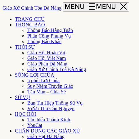
Giáo Xứ Chính Tòa Đà Nẵng
TRANG CHỦ
THÔNG BÁO
Thông Báo Hàng Tuần
Phân Công Phụng Vụ
Thông Báo Khác
THỜI SỰ
Giáo Hội Hoàn Vũ
Giáo Hội Việt Nam
Giáo Phận Đà Nẵng
Giáo Xứ Chính Toà Đà Nẵng
SỐNG LỜI CHÚA
5 phút Lời Chúa
Suy Niệm Truyền Giáo
Tản Mạn – Chia Sẻ
SỨ VỤ
Bản Tin Hiệp Thông Sứ Vụ
Vườn Thơ Cầu Nguyện
HỌC HỎI
Tìm hiểu Thánh Kinh
YouCat
CHÂN DUNG CÁC GIÁO XỨ
Giáo Hạt Đà Nẵng