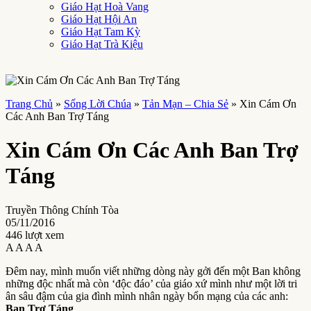
Giáo Hạt Hoà Vang
Giáo Hạt Hội An
Giáo Hạt Tam Kỳ
Giáo Hạt Trà Kiệu
Trang Chủ
»
Sống Lời Chúa
»
Tản Mạn – Chia Sẻ
»
Xin Cám Ơn
Các Anh Ban Trợ Táng
Xin Cám Ơn Các Anh Ban Trợ
Táng
Truyền Thông Chính Tòa
05/11/2016
446 lượt xem
A
A
A
A
Đêm nay, mình muốn viết những dòng này gởi đến một Ban không
những độc nhất mà còn ‘độc đáo’ của giáo xứ mình như một lời tri
ân sâu đậm của gia đình mình nhân ngày bổn mạng của các anh:
Ban Trợ Táng
.