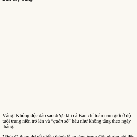
Vâng! Không độc đáo sao được khi cả Ban chỉ toàn nam giới ở độ
tuổi trung niên trở lên và “
quân số
” hầu như không tăng theo ngày
tháng.
Mình đã tham dự rất nhiều thánh lễ an táng trong đời; nhưng chỉ đến