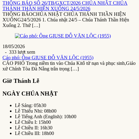
THÔNG BÁO SỐ 26/TB/GXCT/2026 CHÚA NHẬT CHÚA
THÁNH THẦN HIỆN XUỐNG 24/5/2026
THÔNG BÁOCHÚA NHẬT CHÚA THÁNH THẦN HIỆN
XUỐNG24/5/2026 1. Chúa nhật 24/5 – Chúa Thánh Thần Hiện
Xuống 2. Thứ […]
18/05/2026
- 333 lượt xem
Cáo phó: Ông GIUSE ĐỖ VĂN LỘC (1955)
CÁO PHÓ Trong niềm tin vào Chúa Kitô tử nạn và phục sinh,Giáo
xứ Chính Tòa Đà Nẵng trân trọng […]
Giờ Thánh Lễ
NGÀY CHÚA NHẬT
Lễ Sáng: 05h30
Lễ Thiếu Nhi: 08h00
Lễ Tiếng Anh (English): 10h00
Lễ Chiều I: 15h00
Lễ Chiều II: 16h30
Lễ Chiều III: 18h00