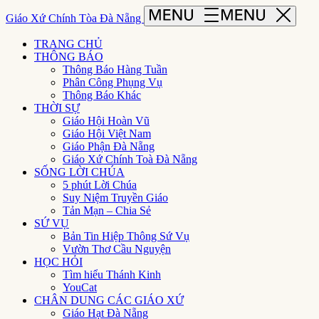
Giáo Xứ Chính Tòa Đà Nẵng
TRANG CHỦ
THÔNG BÁO
Thông Báo Hàng Tuần
Phân Công Phụng Vụ
Thông Báo Khác
THỜI SỰ
Giáo Hội Hoàn Vũ
Giáo Hội Việt Nam
Giáo Phận Đà Nẵng
Giáo Xứ Chính Toà Đà Nẵng
SỐNG LỜI CHÚA
5 phút Lời Chúa
Suy Niệm Truyền Giáo
Tản Mạn – Chia Sẻ
SỨ VỤ
Bản Tin Hiệp Thông Sứ Vụ
Vườn Thơ Cầu Nguyện
HỌC HỎI
Tìm hiểu Thánh Kinh
YouCat
CHÂN DUNG CÁC GIÁO XỨ
Giáo Hạt Đà Nẵng