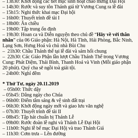
– 13h30: Khởi động các tiết mục sinh hoạt chào mừng Đại Hội
– 14h30: Rước và suy tôn Thánh giá từ Vương Cung ra lễ đài
– 15h15: Nghi thức khai mạc Đại hội
– 16h00: Thuyết trình đề tài I
– 18h00: Ăn chiều
– 19h00: Tập trung ổn định
– 19h30: Hoan ca và Diễn nguyện theo chủ đề “
Hãy về với thân
nhân
” của 06 Giáo phận: Hà Nội, Hà Tĩnh, Hải Phòng, Bắc Ninh,
Lạng Sơn, Hưng Hoá và chủ nhà Bùi Chu
– 21h30: Chầu Thánh thể tại lễ đài và sám hối chung
– 22h30: Các Giáo Phận lần lượt Chầu Thánh Thể trong Vương
Cung: Phát Diệm, Thái Bình, Thanh Hoá và Vinh (Mỗi giáo phận
20 phút). Quý cha sẽ ngồi toà giải tội.
– 24h00: Nghỉ đêm
* Thứ Tư, ngày 20.11.2019
– 05h00: Thức dậy
– 05h45: Dâng ngày cho Chúa
– 06h00: Điểm tâm sáng & vệ sinh đất trại
– 06h30: Khởi động ngày mới và giao lưu văn nghệ
– 07h30: Thuyết trình đề tài II
– 08h45: Tập hát chuẩn bị Thánh Lễ
– 09h00: Rước đoàn lễ nghi và Thánh Lễ Đại Hội
– 11h00: Nghi lễ bế mạc Đại Hộị và trao Thánh Giá
– 11h30: Cơm trưa – Lên đường