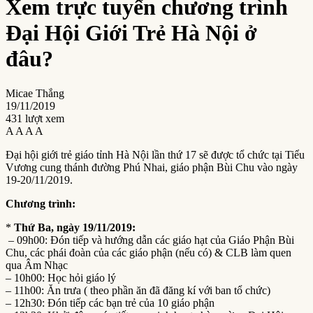
Xem trực tuyến chương trình
Đại Hội Giới Trẻ Hà Nội ở
đâu?
Micae Thắng
19/11/2019
431 lượt xem
A
A
A
A
Đại hội giới trẻ giáo tỉnh Hà Nội lần thứ 17 sẽ được tổ chức tại Tiểu
Vương cung thánh đường Phú Nhai, giáo phận Bùi Chu vào ngày
19-20/11/2019.
Chương trình:
*
Thứ Ba, ngày 19/11/2019:
– 09h00: Đón tiếp và hướng dẫn các giáo hạt của Giáo Phận Bùi
Chu, các phái đoàn của các giáo phận (nếu có) & CLB làm quen
qua Âm Nhạc
– 10h00: Học hỏi giáo lý
– 11h00: Ăn trưa ( theo phần ăn đã đăng kí với ban tổ chức)
– 12h30: Đón tiếp các bạn trẻ của 10 giáo phận