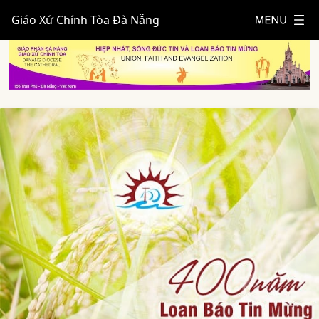
Giáo Xứ Chính Tòa Đà Nẵng