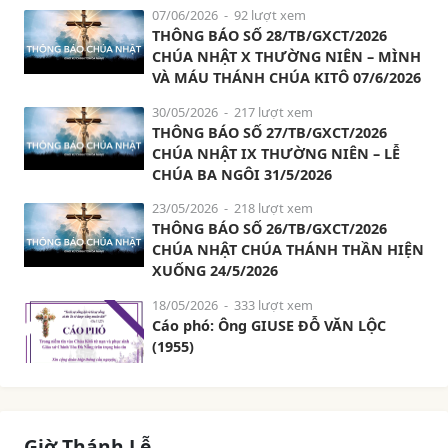
07/06/2026
- 92 lượt xem
THÔNG BÁO SỐ 28/TB/GXCT/2026
CHÚA NHẬT X THƯỜNG NIÊN – MÌNH
VÀ MÁU THÁNH CHÚA KITÔ 07/6/2026
30/05/2026
- 217 lượt xem
THÔNG BÁO SỐ 27/TB/GXCT/2026
CHÚA NHẬT IX THƯỜNG NIÊN – LỄ
CHÚA BA NGÔI 31/5/2026
23/05/2026
- 218 lượt xem
THÔNG BÁO SỐ 26/TB/GXCT/2026
CHÚA NHẬT CHÚA THÁNH THẦN HIỆN
XUỐNG 24/5/2026
18/05/2026
- 333 lượt xem
Cáo phó: Ông GIUSE ĐỖ VĂN LỘC
(1955)
Giờ Thánh Lễ