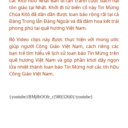
các Kitô hữu Nhật Bản di tản tránh cuộc bách hại
tôn giáo tại Nhật. Khởi đi từ biến cố này Tin Mừng
Chúa Kitô đã dần dần được loan báo rộng rãi tại cả
Đàng Trong lẫn Đàng Ngoài và đã đâm hoa kết trái
phong phú tại quê hương Việt Nam.
Bộ Video clips này được thực hiện với mong ước
giúp người Công Giáo Việt Nam, cách riêng các
bạn trẻ tìm hiểu về lịch sử loan báo Tin Mừng trên
quê hương Việt Nam và góp phần khơi dậy ngọn
lửa nhiệt thành loan báo Tin Mừng nơi các tín hữu
Công Giáo Việt Nam.
{youtube}BMjfbOOlr_c|580|326|0{/youtube}