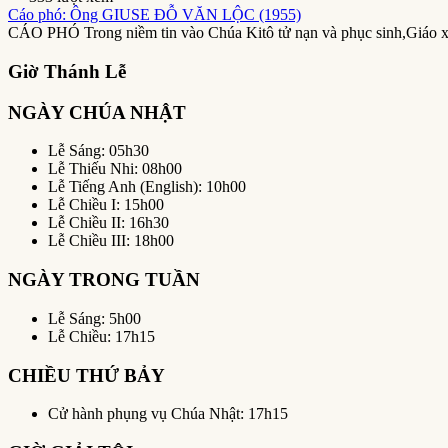
Cáo phó: Ông GIUSE ĐỖ VĂN LỘC (1955)
CÁO PHÓ Trong niềm tin vào Chúa Kitô tử nạn và phục sinh,Giáo 
Giờ Thánh Lễ
NGÀY CHÚA NHẬT
Lễ Sáng: 05h30
Lễ Thiếu Nhi: 08h00
Lễ Tiếng Anh (English): 10h00
Lễ Chiều I: 15h00
Lễ Chiều II: 16h30
Lễ Chiều III: 18h00
NGÀY TRONG TUẦN
Lễ Sáng: 5h00
Lễ Chiều: 17h15
CHIỀU THỨ BẢY
Cử hành phụng vụ Chúa Nhật: 17h15