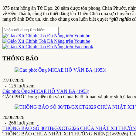
375 năm hồng ân Tử Đạo, 20 năm được tôn phong Chân Phước, nhìn l
về Đền Thánh, cùng tha thiết dâng lên Thiên Chúa qua sự chuyển c
rạng rỡ ánh Đức tin, xin cho chúng con luôn biết quyết
“giữ nghĩa c
THÔNG BÁO
27/07/2026
- 125 lượt xem
Cáo phó: Ông MICAE HỒ VĂN BA (1953)
CÁO PHÓ Trong niềm tin vào Chúa Kitô tử nạn và phục sinh,Giáo 
20/06/2026
- 266 lượt xem
THÔNG BÁO SỐ 30/TB/GXCT/2026 CHÚA NHẬT XII THƯỜNG 
THÔNG BÁO CHÚA NHẬT XII THƯỜNG NIÊN(21/6/2026) 1. Giáo x