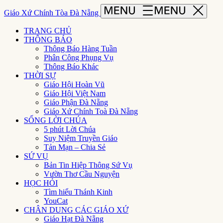
Giáo Xứ Chính Tòa Đà Nẵng
TRANG CHỦ
THÔNG BÁO
Thông Báo Hàng Tuần
Phân Công Phụng Vụ
Thông Báo Khác
THỜI SỰ
Giáo Hội Hoàn Vũ
Giáo Hội Việt Nam
Giáo Phận Đà Nẵng
Giáo Xứ Chính Toà Đà Nẵng
SỐNG LỜI CHÚA
5 phút Lời Chúa
Suy Niệm Truyền Giáo
Tản Mạn – Chia Sẻ
SỨ VỤ
Bản Tin Hiệp Thông Sứ Vụ
Vườn Thơ Cầu Nguyện
HỌC HỎI
Tìm hiểu Thánh Kinh
YouCat
CHÂN DUNG CÁC GIÁO XỨ
Giáo Hạt Đà Nẵng