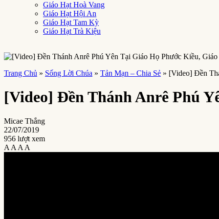
Giáo Hạt Hoà Vang
Giáo Hạt Hội An
Giáo Hạt Tam Kỳ
Giáo Hạt Trà Kiệu
Trang Chủ
»
Sống Lời Chúa
»
Tản Mạn – Chia Sẻ
»
[Video] Đền Th
[Video] Đền Thánh Anrê Phú Y
Micae Thắng
22/07/2019
956 lượt xem
A
A
A
A