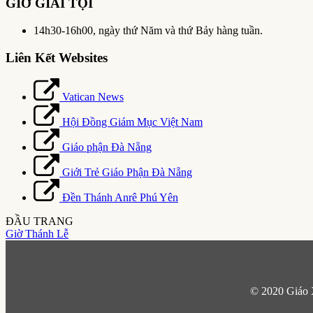
GIỜ GIẢI TỘI
14h30-16h00, ngày thứ Năm và thứ Bảy hàng tuần.
Liên Kết Websites
Vatican News
Hội Đồng Giám Mục Việt Nam
Giáo phận Đà Nẵng
Giới Trẻ Giáo Phận Đà Nẵng
Đền Thánh Anrê Phú Yên
ĐẦU TRANG
Giờ Thánh Lễ
© 2020 Giáo 