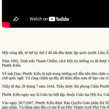
Một vùng đất, từ thế kỷ thứ 2 đã bắt đầu được lập quốc (nước Lâm Ấ
Năm 1602, Dinh trấn Thanh Chiêm, cách Hội An không xa đã được C
Phước Kiều.
Về mặt Đạo, Phước Kiều là một trong những nơi đầu tiên đón chân các
chữ quốc ngữ. Và cũng chính tại đây đã thấm đẫm máu tử đạo của vị
Thầy tử đạo 26 tháng 7 năm 1644. Thầy được tôn phong Chân Phước
Phước Kiều ngày nay là Giáo họ biệt lập, thuộc Giáo hạt Hội An, 
Vào ngày 26/7/2007, Phước Kiều được Bản Quyền Giáo phận Đà Nẵn
giáo phận. Và hằng năm đều có đại lễ tại Đền Thánh Anrê Phú Yên Ph