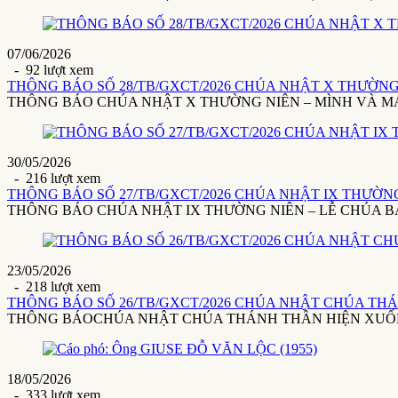
07/06/2026
- 92 lượt xem
THÔNG BÁO SỐ 28/TB/GXCT/2026 CHÚA NHẬT X THƯỜNG 
THÔNG BÁO CHÚA NHẬT X THƯỜNG NIÊN – MÌNH VÀ MÁU THÁ
30/05/2026
- 216 lượt xem
THÔNG BÁO SỐ 27/TB/GXCT/2026 CHÚA NHẬT IX THƯỜNG 
THÔNG BÁO CHÚA NHẬT IX THƯỜNG NIÊN – LỄ CHÚA BA NGÔI(3
23/05/2026
- 218 lượt xem
THÔNG BÁO SỐ 26/TB/GXCT/2026 CHÚA NHẬT CHÚA THÁ
THÔNG BÁOCHÚA NHẬT CHÚA THÁNH THẦN HIỆN XUỐNG24/5/20
18/05/2026
- 333 lượt xem