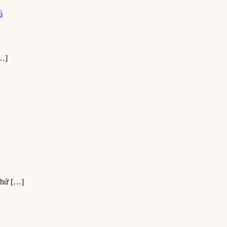
…]
hứ […]