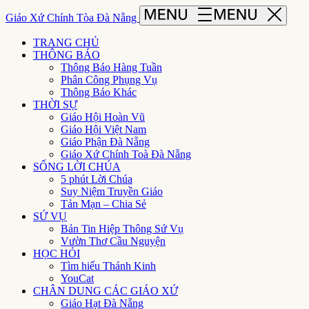
Giáo Xứ Chính Tòa Đà Nẵng
TRANG CHỦ
THÔNG BÁO
Thông Báo Hàng Tuần
Phân Công Phụng Vụ
Thông Báo Khác
THỜI SỰ
Giáo Hội Hoàn Vũ
Giáo Hội Việt Nam
Giáo Phận Đà Nẵng
Giáo Xứ Chính Toà Đà Nẵng
SỐNG LỜI CHÚA
5 phút Lời Chúa
Suy Niệm Truyền Giáo
Tản Mạn – Chia Sẻ
SỨ VỤ
Bản Tin Hiệp Thông Sứ Vụ
Vườn Thơ Cầu Nguyện
HỌC HỎI
Tìm hiểu Thánh Kinh
YouCat
CHÂN DUNG CÁC GIÁO XỨ
Giáo Hạt Đà Nẵng