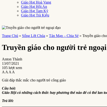
Giáo Hạt Hoà Vang
Giáo Hạt Hội An
Giáo Hạt Tam Kỳ
Giáo Hạt Trà Kiệu
Trang Chủ
»
Sống Lời Chúa
»
Tản Mạn – Chia Sẻ
»
Truyền giáo cho
Truyền giáo cho người trẻ ngoại
Anton Thành
13/07/2021
105 lượt xem
A
A
A
A
Giải đáp thắc mắc cho người trẻ công giáo
Câu hỏi:
Giáo Hội có những cách thức hay phương thế nào để có thể lan t
Trả lời: