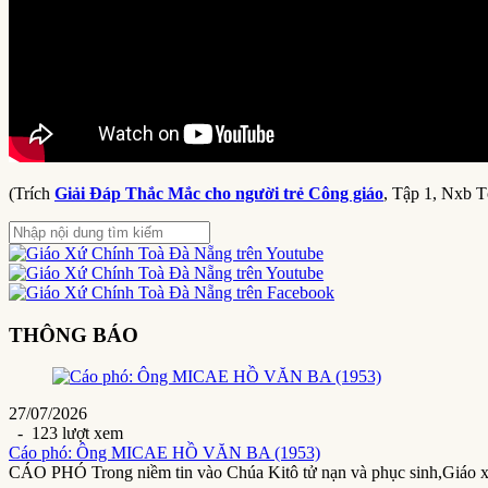
(Trích
Giải Đáp Thắc Mắc cho người trẻ Công giáo
, Tập 1, Nxb T
THÔNG BÁO
27/07/2026
- 123 lượt xem
Cáo phó: Ông MICAE HỒ VĂN BA (1953)
CÁO PHÓ Trong niềm tin vào Chúa Kitô tử nạn và phục sinh,Giáo 