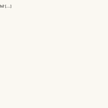
hứ […]