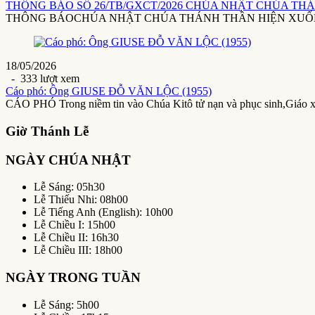
THÔNG BÁO SỐ 26/TB/GXCT/2026 CHÚA NHẬT CHÚA THÁ
THÔNG BÁOCHÚA NHẬT CHÚA THÁNH THẦN HIỆN XUỐNG24/5/20
18/05/2026
- 333 lượt xem
Cáo phó: Ông GIUSE ĐỖ VĂN LỘC (1955)
CÁO PHÓ Trong niềm tin vào Chúa Kitô tử nạn và phục sinh,Giáo 
Giờ Thánh Lễ
NGÀY CHÚA NHẬT
Lễ Sáng: 05h30
Lễ Thiếu Nhi: 08h00
Lễ Tiếng Anh (English): 10h00
Lễ Chiều I: 15h00
Lễ Chiều II: 16h30
Lễ Chiều III: 18h00
NGÀY TRONG TUẦN
Lễ Sáng: 5h00