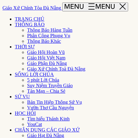
Giáo Xứ Chính Tòa Đà Nẵng
TRANG CHỦ
THÔNG BÁO
Thông Báo Hàng Tuần
Phân Công Phụng Vụ
Thông Báo Khác
THỜI SỰ
Giáo Hội Hoàn Vũ
Giáo Hội Việt Nam
Giáo Phận Đà Nẵng
Giáo Xứ Chính Toà Đà Nẵng
SỐNG LỜI CHÚA
5 phút Lời Chúa
Suy Niệm Truyền Giáo
Tản Mạn – Chia Sẻ
SỨ VỤ
Bản Tin Hiệp Thông Sứ Vụ
Vườn Thơ Cầu Nguyện
HỌC HỎI
Tìm hiểu Thánh Kinh
YouCat
CHÂN DUNG CÁC GIÁO XỨ
Giáo Hạt Đà Nẵng