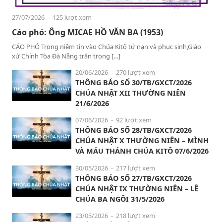
27/07/2026
- 125 lượt xem
Cáo phó: Ông MICAE HỒ VĂN BA (1953)
CÁO PHÓ Trong niềm tin vào Chúa Kitô tử nạn và phục sinh,Giáo
xứ Chính Tòa Đà Nẵng trân trọng […]
20/06/2026
- 270 lượt xem
THÔNG BÁO SỐ 30/TB/GXCT/2026
CHÚA NHẬT XII THƯỜNG NIÊN
21/6/2026
07/06/2026
- 92 lượt xem
THÔNG BÁO SỐ 28/TB/GXCT/2026
CHÚA NHẬT X THƯỜNG NIÊN – MÌNH
VÀ MÁU THÁNH CHÚA KITÔ 07/6/2026
30/05/2026
- 217 lượt xem
THÔNG BÁO SỐ 27/TB/GXCT/2026
CHÚA NHẬT IX THƯỜNG NIÊN – LỄ
CHÚA BA NGÔI 31/5/2026
23/05/2026
- 218 lượt xem