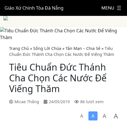
Giáo Xứ Chính Tòa Đà Nẵng
Trang Chủ
»
Sống Lời Chúa
»
Tản Mạn – Chia Sẻ
»
Tiêu
Chuẩn Đức Thánh Cha Chọn Các Nước Để Viếng Thăm
Tiêu Chuẩn Đức Thánh
Cha Chọn Các Nước Để
Viếng Thăm
Micae Thắng
24/05/2019
86 lượt xem
A
A
A
A