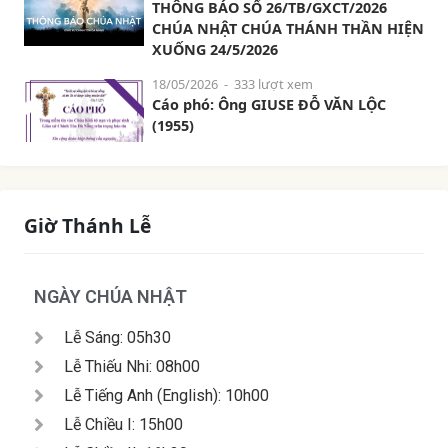
THÔNG BÁO SỐ 26/TB/GXCT/2026
CHÚA NHẬT CHÚA THÁNH THẦN HIỆN
XUỐNG 24/5/2026
18/05/2026
- 333 lượt xem
Cáo phó: Ông GIUSE ĐỖ VĂN LỘC
(1955)
Giờ Thánh Lễ
NGÀY CHÚA NHẬT
Lễ Sáng: 05h30
Lễ Thiếu Nhi: 08h00
Lễ Tiếng Anh (English): 10h00
Lễ Chiều I: 15h00