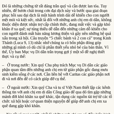
Đó là những chứng từ rất đáng trân quý và cần được lan tỏa. Tuy
nhiên, để bươn chải trong cơn đại dịch này và bước qua giai đoạn
phục hồi sau đại dịch là một hành trình dài dễ khiến cho con người
mệt mỏi và kiệt sức, nhất là đối với những anh chị em di dân, không
thuộc diện được nhận trợ cấp chính thức, đang mất việc và gặp khó
khăn ở xa quê; sự túng thiếu dễ dẫn đến những cám dỗ khiến cho
con người đánh mất bản năng lương thiện và gây nên những hệ quả
xấu trong xã hội. Câu truyện “5 chiếc bánh và 2 con cá” trong Kinh
Thánh (Luca 9, 13) nhắc nhở chúng ta có bổn phận đóng góp
những gì mình có dù chỉ là phần thiết yếu nhỏ bé của bản thân. Vì
thế, Ủy ban Mục vụ Di dân trân trọng gợi ý một số đề nghị thiết
thực và cụ thể:
– Ở trong nước: Xin quý Cha phụ trách Mục vụ Di dân các giáo
phận quan tâm đến những anh chị em từ giáo phận gốc đang mưu
sinh kiếm sống ở các nơi. Cần liên hệ với Caritas các giáo phận nơi
đi và nơi đến để có cách giúp đỡ cụ thể.
– Ở ngoài nước: Xin quý Cha và tu sĩ Việt Nam thiết lập các kênh
thông tin với anh chị em di dân Công giáo để qua đó tìm gặp những
mảnh đời khó khăn xa quê khác, tận dụng các nguồn tài trợ từ các tổ
chức xã hội hoặc cơ quan thiện nguyện để giúp đỡ anh chị em xa
quê đang gặp khó khăn.