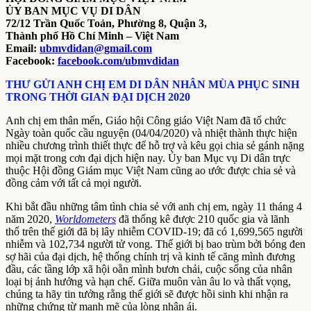
ỦY BAN MỤC VỤ DI DÂN
72/12 Trần Quốc Toản, Phường 8, Quận 3,
Thành phố Hồ Chí Minh – Việt Nam
Email:
ubmvdidan@gmail.com
Facebook:
facebook.com/ubmvdidan
THƯ GỬI ANH CHỊ EM DI DÂN NHÂN MÙA PHỤC SINH
TRONG THỜI GIAN ĐẠI DỊCH 2020
Anh chị em thân mến, Giáo hội Công giáo Việt Nam đã tổ chức
Ngày toàn quốc cầu nguyện (04/04/2020) và nhiệt thành thực hiện
nhiều chương trình thiết thực để hỗ trợ và kêu gọi chia sẻ gánh nặng
mọi mặt trong cơn đại dịch hiện nay. Ủy ban Mục vụ Di dân trực
thuộc Hội đồng Giám mục Việt Nam cũng ao ước được chia sẻ và
đồng cảm với tất cả mọi người.
Khi bắt đầu những tâm tình chia sẻ với anh chị em, ngày 11 tháng 4
năm 2020,
Worldometers
đã thống kê được 210 quốc gia và lãnh
thổ trên thế giới đã bị lây nhiễm COVID-19; đã có 1,699,565 người
nhiễm và 102,734 người tử vong. Thế giới bị bao trùm bởi bóng đen
sợ hãi của đại dịch, hệ thống chính trị và kinh tế căng mình đương
đầu, các tầng lớp xã hội oằn mình bươn chải, cuộc sống của nhân
loại bị ảnh hưởng và hạn chế. Giữa muôn vàn âu lo và thất vọng,
chúng ta hãy tin tưởng rằng thế giới sẽ được hồi sinh khi nhận ra
những chứng từ mạnh mẽ của lòng nhân ái.