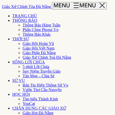
Giáo Xứ Chính Tòa Đà Nẵng
TRANG CHỦ
THÔNG BÁO
Thông Báo Hàng Tuần
Phân Công Phụng Vụ
Thông Báo Khác
THỜI SỰ
Giáo Hội Hoàn Vũ
Giáo Hội Việt Nam
Giáo Phận Đà Nẵng
Giáo Xứ Chính Toà Đà Nẵng
SỐNG LỜI CHÚA
5 phút Lời Chúa
Suy Niệm Truyền Giáo
Tản Mạn – Chia Sẻ
SỨ VỤ
Bản Tin Hiệp Thông Sứ Vụ
Vườn Thơ Cầu Nguyện
HỌC HỎI
Tìm hiểu Thánh Kinh
YouCat
CHÂN DUNG CÁC GIÁO XỨ
Giáo Hạt Đà Nẵng