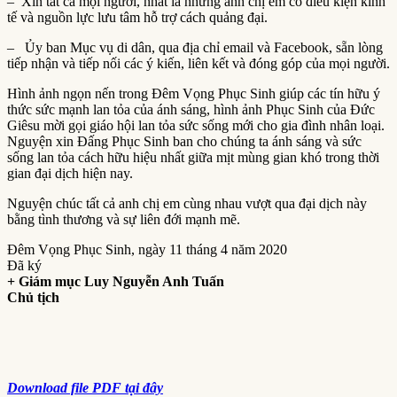
– Xin tất cả mọi người, nhất là những anh chị em có điều kiện kinh
tế và nguồn lực lưu tâm hỗ trợ cách quảng đại.
– Ủy ban Mục vụ di dân, qua địa chỉ email và Facebook, sẵn lòng
tiếp nhận và tiếp nối các ý kiến, liên kết và đóng góp của mọi người.
Hình ảnh ngọn nến trong Đêm Vọng Phục Sinh giúp các tín hữu ý
thức sức mạnh lan tỏa của ánh sáng, hình ảnh Phục Sinh của Đức
Giêsu mời gọi giáo hội lan tỏa sức sống mới cho gia đình nhân loại.
Nguyện xin Đấng Phục Sinh ban cho chúng ta ánh sáng và sức
sống lan tỏa cách hữu hiệu nhất giữa mịt mùng gian khó trong thời
gian đại dịch hiện nay.
Nguyện chúc tất cả anh chị em cùng nhau vượt qua đại dịch này
bằng tình thương và sự liên đới mạnh mẽ.
Đêm Vọng Phục Sinh, ngày 11 tháng 4 năm 2020
Đã ký
+ Giám mục Luy Nguyễn Anh Tuấn
Chủ tịch
Download file PDF tại đây