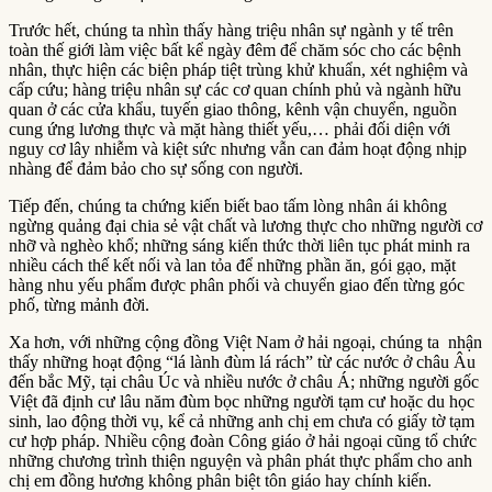
Trước hết, chúng ta nhìn thấy hàng triệu nhân sự ngành y tế trên
toàn thế giới làm việc bất kể ngày đêm để chăm sóc cho các bệnh
nhân, thực hiện các biện pháp tiệt trùng khử khuẩn, xét nghiệm và
cấp cứu; hàng triệu nhân sự các cơ quan chính phủ và ngành hữu
quan ở các cửa khẩu, tuyến giao thông, kênh vận chuyển, nguồn
cung ứng lương thực và mặt hàng thiết yếu,… phải đối diện với
nguy cơ lây nhiễm và kiệt sức nhưng vẫn can đảm hoạt động nhịp
nhàng để đảm bảo cho sự sống con người.
Tiếp đến, chúng ta chứng kiến biết bao tấm lòng nhân ái không
ngừng quảng đại chia sẻ vật chất và lương thực cho những người cơ
nhỡ và nghèo khổ; những sáng kiến thức thời liên tục phát minh ra
nhiều cách thế kết nối và lan tỏa để những phần ăn, gói gạo, mặt
hàng nhu yếu phẩm được phân phối và chuyển giao đến từng góc
phố, từng mảnh đời.
Xa hơn, với những cộng đồng Việt Nam ở hải ngoại, chúng ta nhận
thấy những hoạt động “lá lành đùm lá rách” từ các nước ở châu Âu
đến bắc Mỹ, tại châu Úc và nhiều nước ở châu Á; những người gốc
Việt đã định cư lâu năm đùm bọc những người tạm cư hoặc du học
sinh, lao động thời vụ, kể cả những anh chị em chưa có giấy tờ tạm
cư hợp pháp. Nhiều cộng đoàn Công giáo ở hải ngoại cũng tổ chức
những chương trình thiện nguyện và phân phát thực phẩm cho anh
chị em đồng hương không phân biệt tôn giáo hay chính kiến.