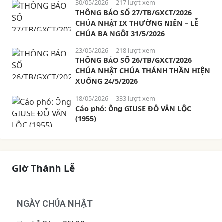
30/05/2026
- 217 lượt xem
THÔNG BÁO SỐ 27/TB/GXCT/2026
CHÚA NHẬT IX THƯỜNG NIÊN – LỄ
CHÚA BA NGÔI 31/5/2026
23/05/2026
- 218 lượt xem
THÔNG BÁO SỐ 26/TB/GXCT/2026
CHÚA NHẬT CHÚA THÁNH THẦN HIỆN
XUỐNG 24/5/2026
18/05/2026
- 333 lượt xem
Cáo phó: Ông GIUSE ĐỖ VĂN LỘC
(1955)
Giờ Thánh Lễ
NGÀY CHÚA NHẬT