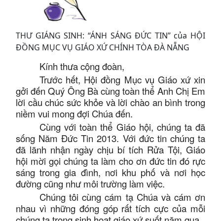
THƯ GIÁNG SINH: “ÁNH SÁNG ĐỨC TIN” của HỘI
ĐỒNG MỤC VỤ GIÁO XỨ CHÍNH TÒA ĐÀ NẴNG
Kính thưa cộng đoàn,
Trước hết, Hội đồng Mục vụ Giáo xứ xin
gởi đến Quý Ông Bà cùng toàn thể Anh Chị Em
lời cầu chúc sức khỏe và lời chào an bình trong
niềm vui mong đợi Chúa đến.
Cùng với toàn thể Giáo hội, chúng ta đã
sống Năm Đức Tin 2013. Với đức tin chúng ta
đã lãnh nhận ngày chịu bí tích Rửa Tội, Giáo
hội mời gọi chúng ta làm cho ơn đức tin đó rực
sáng trong gia đình, nơi khu phố và nơi học
đường cũng như môi trường làm việc.
Chúng tôi cùng cám tạ Chúa và cám ơn
nhau vì những đóng góp rất tích cực của mỗi
chúng ta trong sinh hoạt giáo xứ suốt năm qua.