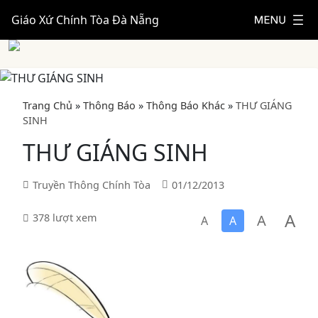
Giáo Xứ Chính Tòa Đà Nẵng
Trang Chủ
»
Thông Báo
»
Thông Báo Khác
»
THƯ GIÁNG
SINH
THƯ GIÁNG SINH
Truyền Thông Chính Tòa
01/12/2013
A
A
378 lượt xem
A
A