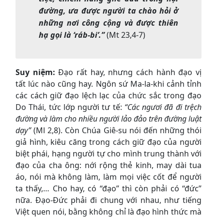
đường, ưa được người ta chào hỏi ở
những nơi công cộng và được thiên
hạ gọi là ‘ráb-bi’.”
(Mt 23,4-7)
Suy niệm
:
Đạo rất hay, nhưng cách hành đạo vị
tất lúc nào cũng hay. Ngôn sứ Ma-la-khi cảnh tỉnh
các cách giữ đạo lệch lạc của chức sắc trong đạo
Do Thái, tức lớp người tư tế:
“Các ngươi đã đi trệch
đường và làm cho nhiều người lảo đảo trên đường luật
dạy”
(Ml 2,8). Còn Chúa Giê-su nói đến những thói
giả hình, kiêu căng trong cách giữ đạo của người
biệt phái, hạng người tự cho mình trung thành với
đạo của cha ông: nới rộng thẻ kinh, may dài tua
áo, nói mà không làm, làm mọi việc cốt để người
ta thấy,… Cho hay, có “đạo” thì còn phải có “đức”
nữa. Đạo-Đức phải đi chung với nhau, như tiếng
Việt quen nói, bằng không chỉ là đạo hình thức mà