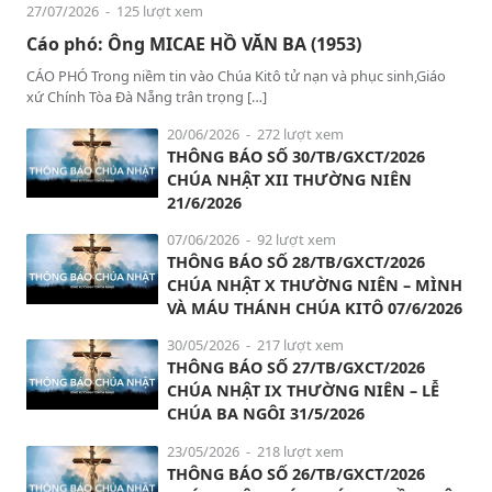
27/07/2026
- 125 lượt xem
Cáo phó: Ông MICAE HỒ VĂN BA (1953)
CÁO PHÓ Trong niềm tin vào Chúa Kitô tử nạn và phục sinh,Giáo
xứ Chính Tòa Đà Nẵng trân trọng […]
20/06/2026
- 272 lượt xem
THÔNG BÁO SỐ 30/TB/GXCT/2026
CHÚA NHẬT XII THƯỜNG NIÊN
21/6/2026
07/06/2026
- 92 lượt xem
THÔNG BÁO SỐ 28/TB/GXCT/2026
CHÚA NHẬT X THƯỜNG NIÊN – MÌNH
VÀ MÁU THÁNH CHÚA KITÔ 07/6/2026
30/05/2026
- 217 lượt xem
THÔNG BÁO SỐ 27/TB/GXCT/2026
CHÚA NHẬT IX THƯỜNG NIÊN – LỄ
CHÚA BA NGÔI 31/5/2026
23/05/2026
- 218 lượt xem
THÔNG BÁO SỐ 26/TB/GXCT/2026