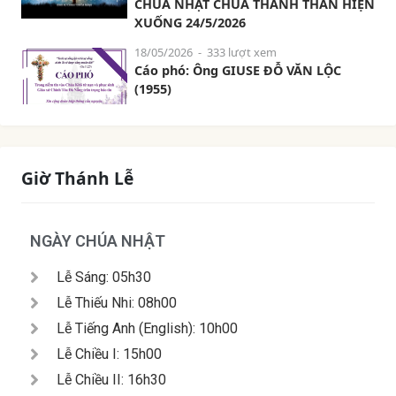
CHÚA NHẬT CHÚA THÁNH THẦN HIỆN
XUỐNG 24/5/2026
18/05/2026
- 333 lượt xem
Cáo phó: Ông GIUSE ĐỖ VĂN LỘC
(1955)
Giờ Thánh Lễ
NGÀY CHÚA NHẬT
Lễ Sáng: 05h30
Lễ Thiếu Nhi: 08h00
Lễ Tiếng Anh (English): 10h00
Lễ Chiều I: 15h00
Lễ Chiều II: 16h30