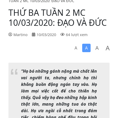
TUẦN 2 MC 10/03/2020: ĐẠO VÀ ĐỨC
THỨ BA TUẦN 2 MC
10/03/2020: ĐẠO VÀ ĐỨC
Martino
10/03/2020
64 lượt xem
A
A
A
A
“Họ bó những gánh nặng mà chất lên
vai người ta, nhưng chính họ thì
không buồn động ngón tay vào. Họ
làm mọi việc cốt để cho thiên hạ
thấy. Quả vậy họ đeo những hộp kinh
thật lớn, mang những tua áo thật
dài. Họ ưa ngồi cỗ nhất trong đám
tiệc, chiếm hàng ghế đầu trong hội