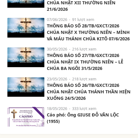
CHÚA NHẬT XII THƯỜNG NIÊN
21/6/2026
07/06/2026
- 91 lượt xem
THÔNG BÁO SỐ 28/TB/GXCT/2026
CHÚA NHẬT X THƯỜNG NIÊN – MÌNH
VÀ MÁU THÁNH CHÚA KITÔ 07/6/2026
30/05/2026
- 216 lượt xem
THÔNG BÁO SỐ 27/TB/GXCT/2026
CHÚA NHẬT IX THƯỜNG NIÊN – LỄ
CHÚA BA NGÔI 31/5/2026
23/05/2026
- 218 lượt xem
THÔNG BÁO SỐ 26/TB/GXCT/2026
CHÚA NHẬT CHÚA THÁNH THẦN HIỆN
XUỐNG 24/5/2026
18/05/2026
- 333 lượt xem
Cáo phó: Ông GIUSE ĐỖ VĂN LỘC
(1955)