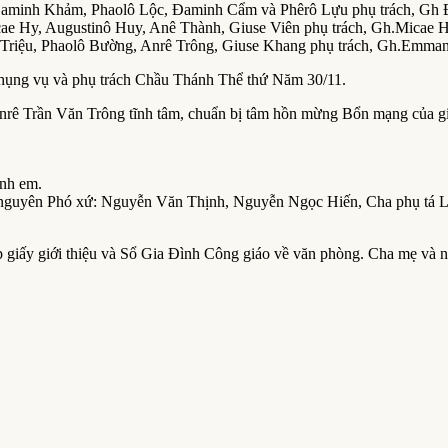
 Đaminh Khảm, Phaolô Lộc, Đaminh Cẩm và Phêrô Lựu phụ trách, Gh 
ae Hy, Augustinô Huy, Anê Thành, Giuse Viên phụ trách, Gh.Micae H
riệu, Phaolô Bường, Anrê Trông, Giuse Khang phụ trách, Gh.Emmanue
phụng vụ và phụ trách Chầu Thánh Thể thứ Năm 30/11.
 Anrê Trần Văn Trông tĩnh tâm, chuẩn bị tâm hồn mừng Bổn mạng của 
nh em.
 nguyên Phó xứ: Nguyễn Văn Thịnh, Nguyễn Ngọc Hiến, Cha phụ tá 
 giấy giới thiệu và Sổ Gia Đình Công giáo về văn phòng. Cha mẹ và n