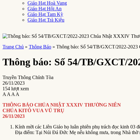
Giáo Hạt Hoà Vang
Giáo Hạt Hội An
Giáo Hạt Tam Kỳ
Giáo Hạt Trà Kiệu
Trang Chủ
»
Thông Báo
»
Thông báo: Số 54/TB/GXCT/2022-2023 
Thông báo: Số 54/TB/GXCT/202
Truyền Thông Chính Tòa
26/11/2023
154 lượt xem
A
A
A
A
THÔNG BÁO
CHÚA NHẬT XXXIV THƯỜNG NIÊN
CHÚA KITÔ VUA VŨ TRỤ
26/11/2023
Kính mời các Liên Giáo họ luân phiên phụ trách đọc kinh 0
Địa điểm: Tại Núi Đá Đức Mẹ nếu không mưa, trong Nhà thờ 