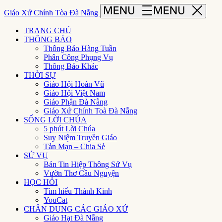
Giáo Xứ Chính Tòa Đà Nẵng
TRANG CHỦ
THÔNG BÁO
Thông Báo Hàng Tuần
Phân Công Phụng Vụ
Thông Báo Khác
THỜI SỰ
Giáo Hội Hoàn Vũ
Giáo Hội Việt Nam
Giáo Phận Đà Nẵng
Giáo Xứ Chính Toà Đà Nẵng
SỐNG LỜI CHÚA
5 phút Lời Chúa
Suy Niệm Truyền Giáo
Tản Mạn – Chia Sẻ
SỨ VỤ
Bản Tin Hiệp Thông Sứ Vụ
Vườn Thơ Cầu Nguyện
HỌC HỎI
Tìm hiểu Thánh Kinh
YouCat
CHÂN DUNG CÁC GIÁO XỨ
Giáo Hạt Đà Nẵng