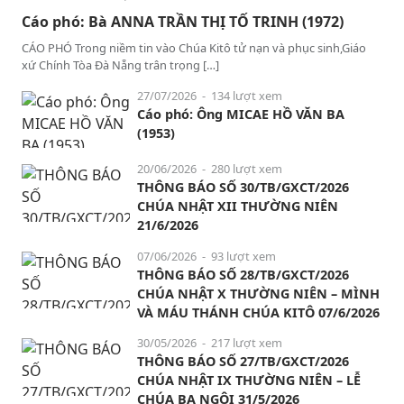
Cáo phó: Bà ANNA TRẦN THỊ TỐ TRINH (1972)
CÁO PHÓ Trong niềm tin vào Chúa Kitô tử nạn và phục sinh,Giáo
xứ Chính Tòa Đà Nẵng trân trọng […]
27/07/2026
- 134 lượt xem
Cáo phó: Ông MICAE HỒ VĂN BA
(1953)
20/06/2026
- 280 lượt xem
THÔNG BÁO SỐ 30/TB/GXCT/2026
CHÚA NHẬT XII THƯỜNG NIÊN
21/6/2026
07/06/2026
- 93 lượt xem
THÔNG BÁO SỐ 28/TB/GXCT/2026
CHÚA NHẬT X THƯỜNG NIÊN – MÌNH
VÀ MÁU THÁNH CHÚA KITÔ 07/6/2026
30/05/2026
- 217 lượt xem
THÔNG BÁO SỐ 27/TB/GXCT/2026
CHÚA NHẬT IX THƯỜNG NIÊN – LỄ
CHÚA BA NGÔI 31/5/2026