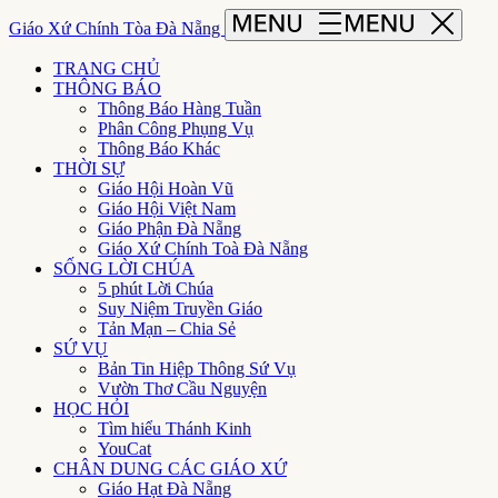
Giáo Xứ Chính Tòa Đà Nẵng
TRANG CHỦ
THÔNG BÁO
Thông Báo Hàng Tuần
Phân Công Phụng Vụ
Thông Báo Khác
THỜI SỰ
Giáo Hội Hoàn Vũ
Giáo Hội Việt Nam
Giáo Phận Đà Nẵng
Giáo Xứ Chính Toà Đà Nẵng
SỐNG LỜI CHÚA
5 phút Lời Chúa
Suy Niệm Truyền Giáo
Tản Mạn – Chia Sẻ
SỨ VỤ
Bản Tin Hiệp Thông Sứ Vụ
Vườn Thơ Cầu Nguyện
HỌC HỎI
Tìm hiểu Thánh Kinh
YouCat
CHÂN DUNG CÁC GIÁO XỨ
Giáo Hạt Đà Nẵng