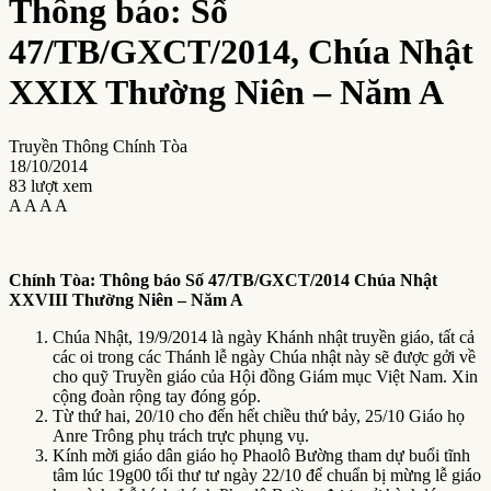
Thông báo: Số
47/TB/GXCT/2014, Chúa Nhật
XXIX Thường Niên – Năm A
Truyền Thông Chính Tòa
18/10/2014
83 lượt xem
A
A
A
A
Chính Tòa:
T
hông báo Số
47
/TB/GXCT/2014
Chúa Nhật
XXVIII Thường Niên – Năm A
Chúa Nhật, 19/9/2014 là ngày Khánh nhật truyền giáo, tất cả
các oi trong các Thánh lễ ngày Chúa nhật này sẽ được gởi về
cho quỹ Truyền giáo của Hội đồng Giám mục Việt Nam. Xin
cộng đoàn rộng tay đóng góp.
Từ thứ hai, 20/10 cho đến hết chiều thứ bảy, 25/10 Giáo họ
Anre Trông phụ trách trực phụng vụ.
Kính mời giáo dân giáo họ Phaolô Bường tham dự buổi tĩnh
tâm lúc 19g00 tối thư tư ngày 22/10 để chuẩn bị mừng lễ giáo