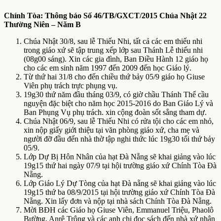
Chính Tòa:
T
hông báo Số 46
/TB/GXCT/2015 Chúa Nhật 22
Thường Niên – Năm B
Chúa Nhật 30/8, sau lễ Thiếu Nhi, tất cả các em thiếu nhi
trong giáo xứ sẽ tập trung xếp lớp sau Thánh Lễ thiếu nhi
(08g00 sáng). Xin các gia đình, Ban Điều Hành 12 giáo họ
cho các em sinh năm 1997 đến 2009 đến học Giáo lý.
Từ thứ hai 31/8 cho đến chiều thứ bảy 05/9 giáo họ Giuse
Viên phụ trách trực phụng vụ.
19g30 thứ năm đầu tháng 03/9, có giờ chầu Thánh Thể cầu
nguyện đặc biệt cho năm học 2015-2016 do Ban Giáo Lý và
Ban Phụng Vụ phụ trách. xin cộng đoàn sốt sắng tham dự.
Chúa Nhật 06/9, sau lễ Thiếu Nhi có rửa tội cho các em nhỏ,
xin nộp giấy giới thiệu tại văn phòng giáo xứ, cha mẹ và
người đỡ đầu đến nhà thờ tập nghi thức lúc 19g30 tối thứ bảy
05/9.
Lớp Dự Bị Hôn Nhân của hạt Đà Nẵng sẽ khai giảng vào lúc
19g15 thứ hai ngày 07/9 tại hội trường giáo xứ Chính Tòa Đà
Nẵng.
Lớp Giáo Lý Dự Tòng của hạt Đà nẵng sẽ khai giảng vào lúc
19g15 thứ ba 08/9/2015 tại hội trường giáo xứ Chính Tòa Đà
Nẵng. Xin lấy đơn và nộp tại nhà sách Chính Tòa Đà Nẵng.
Mời BĐH các Giáo họ Giuse Viên, Emmanuel Triệu, Phaolô
Bường, Anrê Trông và các anh chị đọc sách đến nhà xứ nhận