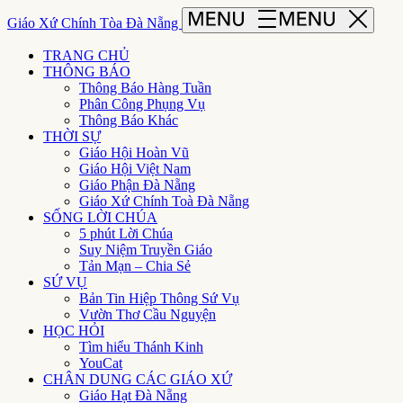
Giáo Xứ Chính Tòa Đà Nẵng
TRANG CHỦ
THÔNG BÁO
Thông Báo Hàng Tuần
Phân Công Phụng Vụ
Thông Báo Khác
THỜI SỰ
Giáo Hội Hoàn Vũ
Giáo Hội Việt Nam
Giáo Phận Đà Nẵng
Giáo Xứ Chính Toà Đà Nẵng
SỐNG LỜI CHÚA
5 phút Lời Chúa
Suy Niệm Truyền Giáo
Tản Mạn – Chia Sẻ
SỨ VỤ
Bản Tin Hiệp Thông Sứ Vụ
Vườn Thơ Cầu Nguyện
HỌC HỎI
Tìm hiểu Thánh Kinh
YouCat
CHÂN DUNG CÁC GIÁO XỨ
Giáo Hạt Đà Nẵng