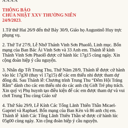
A
A
A
A
THÔNG BÁO
CHÚA NHẬT XXV THƯỜNG NIÊN
24/9/2023
.
1.Từ thứ Hai 26/9 đến thứ Bảy 30/9, Giáo họ Augustinô Huy trực
phụng vụ.
2. Thứ Tư 27/9, Lễ Nhớ Thánh Vinh Sơn Phaolô, Linh mục. Bổn
mạng của Ban Bác Ái Vinh Sơn và 33 Anh em. Thánh lễ kính
Thánh Vinh Sơn Phaolô được cử hành lúc 17g15 cùng ngày. Xin
cộng đoàn hiệp ý cầu nguyện.
3. Nhân dịp Tết Trung Thu, Thứ Năm 28/9, Thánh lễ được cử hành
vào lúc 17g30 (thay vì 17g15) để các em thiếu nhi được tham dự
đông đủ. Sau Thánh lễ: Chương trình Trung Thu “Đêm Hội Trăng
Rằm” dành cho các em thiếu nhi do các anh chị Giới Trẻ phụ trách.
Xin quý vị Phụ huynh tạo điều kiện để các em được tham dự và vui
chơi Trung Thu cùng Giáo xứ
4. Thứ Sáu 29/9, Lễ Kính Các Tổng Lãnh Thiên Thần Micael-
Gapriel và Raphael. Bổn mạng của Ban Kèn và 86 anh chị em.
Thánh lễ kính Các Tổng Lãnh Thiên Thần sẽ được cử hành lúc
05g00 cùng ngày. Xin cộng đoàn hiệp ý cầu nguyện.