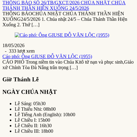
THÔNG BÁO SỐ 26/TB/GXCT/2026 CHÚA NHẬT CHÚA
THÁNH THẦN HIỆN XUỐNG 24/5/2026
THÔNG BÁOCHÚA NHẬT CHÚA THÁNH THẦN HIỆN
XUỐNG24/5/2026 1. Chúa nhật 24/5 – Chúa Thánh Thần Hiện
Xuống 2. Thứ […]
18/05/2026
- 333 lượt xem
Cáo phó: Ông GIUSE ĐỖ VĂN LỘC (1955)
CÁO PHÓ Trong niềm tin vào Chúa Kitô tử nạn và phục sinh,Giáo
xứ Chính Tòa Đà Nẵng trân trọng […]
Giờ Thánh Lễ
NGÀY CHÚA NHẬT
Lễ Sáng: 05h30
Lễ Thiếu Nhi: 08h00
Lễ Tiếng Anh (English): 10h00
Lễ Chiều I: 15h00
Lễ Chiều II: 16h30
Lễ Chiều III: 18h00