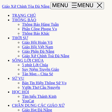
Giáo Xứ Chính Tòa Đà Nẵng
TRANG CHỦ
THÔNG BÁO
Thông Báo Hàng Tuần
Phân Công Phụng Vụ
Thông Báo Khác
THỜI SỰ
Giáo Hội Hoàn Vũ
Giáo Hội Việt Nam
Giáo Phận Đà Nẵng
Giáo Xứ Chính Toà Đà Nẵng
SỐNG LỜI CHÚA
5 phút Lời Chúa
Suy Niệm Truyền Giáo
Tản Mạn – Chia Sẻ
SỨ VỤ
Bản Tin Hiệp Thông Sứ Vụ
Vườn Thơ Cầu Nguyện
HỌC HỎI
Tìm hiểu Thánh Kinh
YouCat
CHÂN DUNG CÁC GIÁO XỨ
Giáo Hạt Đà Nẵng