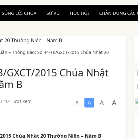
SỐNG LỜI CHÚA
SỨ VỤ
HỌC HỎI
CHÂN DUNG CÁC 
uần
»
Thông Báo: Số 44/TB/GXCT/2015 Chúa Nhật 20
TB/GXCT/2015 Chúa Nhật
Năm B
A
A
101 lượt xem
A
A
2015 Chúa Nhật 20 Thường Niên – Năm B