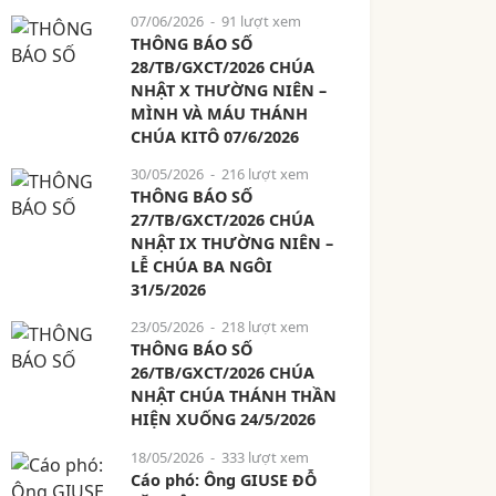
07/06/2026
- 91 lượt xem
THÔNG BÁO SỐ
28/TB/GXCT/2026 CHÚA
NHẬT X THƯỜNG NIÊN –
MÌNH VÀ MÁU THÁNH
CHÚA KITÔ 07/6/2026
30/05/2026
- 216 lượt xem
THÔNG BÁO SỐ
27/TB/GXCT/2026 CHÚA
NHẬT IX THƯỜNG NIÊN –
LỄ CHÚA BA NGÔI
31/5/2026
23/05/2026
- 218 lượt xem
THÔNG BÁO SỐ
26/TB/GXCT/2026 CHÚA
NHẬT CHÚA THÁNH THẦN
HIỆN XUỐNG 24/5/2026
18/05/2026
- 333 lượt xem
Cáo phó: Ông GIUSE ĐỖ