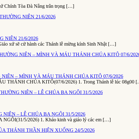
xứ Chính Tòa Đà Nẵng trân trọng […]
NIÊN 21/6/2026
ứ sẽ cử hành các Thánh lễ mừng kính Sinh Nhật […]
NIÊN – MÌNH VÀ MÁU THÁNH CHÚA KITÔ 07/6/2026
NH CHÚA KITÔ(07/6/2026) 1. Trong Thánh lễ lúc 08g00 [
NIÊN – LỄ CHÚA BA NGÔI 31/5/2026
1/5/2026) 1. Khảo kinh và giáo lý các em […]