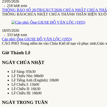
23/05/2026
- 218 lượt xem
THÔNG BÁO SỐ 26/TB/GXCT/2026 CHÚA NHẬT CHÚA THÁ
THÔNG BÁOCHÚA NHẬT CHÚA THÁNH THẦN HIỆN XUỐNG24/5/20
18/05/2026
- 333 lượt xem
Cáo phó: Ông GIUSE ĐỖ VĂN LỘC (1955)
CÁO PHÓ Trong niềm tin vào Chúa Kitô tử nạn và phục sinh,Giáo 
Giờ Thánh Lễ
NGÀY CHÚA NHẬT
Lễ Sáng: 05h30
Lễ Thiếu Nhi: 08h00
Lễ Tiếng Anh (English): 10h00
Lễ Chiều I: 15h00
Lễ Chiều II: 16h30
Lễ Chiều III: 18h00
NGÀY TRONG TUẦN