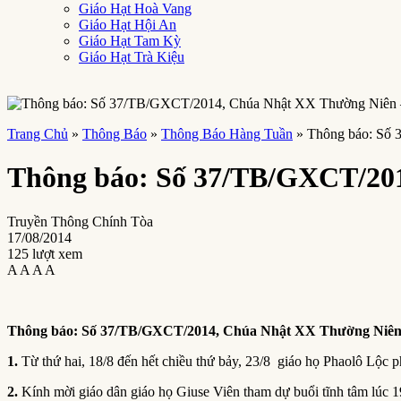
Giáo Hạt Hoà Vang
Giáo Hạt Hội An
Giáo Hạt Tam Kỳ
Giáo Hạt Trà Kiệu
Trang Chủ
»
Thông Báo
»
Thông Báo Hàng Tuần
»
Thông báo: Số
Thông báo: Số 37/TB/GXCT/20
Truyền Thông Chính Tòa
17/08/2014
125 lượt xem
A
A
A
A
Thông báo: Số 37/TB/GXCT/2014,
Chúa Nhật XX Thường Niên
1.
Từ thứ hai, 18/8 đến hết chiều thứ bảy, 23/8 giáo họ Phaolô Lộc p
2.
Kính mời giáo dân giáo họ Giuse Viên tham dự buổi tĩnh tâm lúc 1