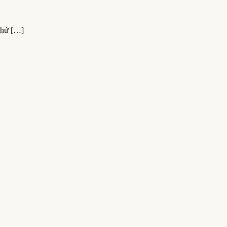
hứ […]