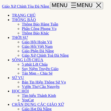
Giáo Xứ Chính Tòa Đà Nẵng
TRANG CHỦ
THÔNG BÁO
Thông Báo Hàng Tuần
Phân Công Phụng Vụ
Thông Báo Khác
THỜI SỰ
Giáo Hội Hoàn Vũ
Giáo Hội Việt Nam
Giáo Phận Đà Nẵng
Giáo Xứ Chính Toà Đà Nẵng
SỐNG LỜI CHÚA
5 phút Lời Chúa
Suy Niệm Truyền Giáo
Tản Mạn – Chia Sẻ
SỨ VỤ
Bản Tin Hiệp Thông Sứ Vụ
Vườn Thơ Cầu Nguyện
HỌC HỎI
Tìm hiểu Thánh Kinh
YouCat
CHÂN DUNG CÁC GIÁO XỨ
Giáo Hạt Đà Nẵng