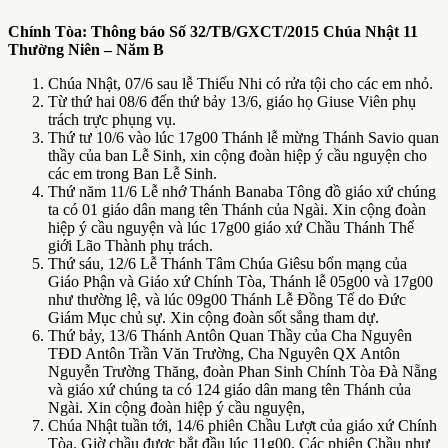
Chính Tòa:
T
hông báo Số 32
/TB/GXCT/2015 Chúa Nhật 11
Thường Niên – Năm B
Chúa Nhật, 07/6 sau lễ Thiếu Nhi có rửa tội cho các em nhỏ.
Từ thứ hai 08/6 đến thứ bảy 13/6, giáo họ Giuse Viên phụ
trách trực phụng vụ.
Thứ tư 10/6 vào lúc 17g00 Thánh lễ mừng Thánh Savio quan
thầy của ban Lễ Sinh, xin cộng đoàn hiệp ý cầu nguyện cho
các em trong Ban Lễ Sinh.
Thứ năm 11/6 Lễ nhớ Thánh Banaba Tông đồ giáo xứ chúng
ta có 01 giáo dân mang tên Thánh của Ngài. Xin cộng đoàn
hiệp ý cầu nguyện và lúc 17g00 giáo xứ Chầu Thánh Thể
giới Lão Thành phụ trách.
Thứ sáu, 12/6 Lễ Thánh Tâm Chúa Giêsu bổn mạng của
Giáo Phận và Giáo xứ Chính Tòa, Thánh lễ 05g00 và 17g00
như thường lệ, và lúc 09g00 Thánh Lễ Đồng Tế do Đức
Giám Mục chủ sự. Xin cộng đoàn sốt sắng tham dự.
Thứ bảy, 13/6 Thánh Antôn Quan Thầy của Cha Nguyên
TĐD Antôn Trần Văn Trường, Cha Nguyên QX Antôn
Nguyễn Trường Thăng, đoàn Phan Sinh Chính Tòa Đà Nẵng
và giáo xứ chúng ta có 124 giáo dân mang tên Thánh của
Ngài. Xin cộng đoàn hiệp ý cầu nguyện,
Chúa Nhật tuần tới, 14/6 phiên Chầu Lượt của giáo xứ Chính
Tòa. Giờ chầu được bắt đầu lúc 11g00. Các phiên Chầu như