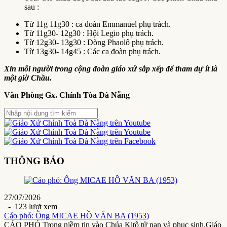
sau :
Từ 11g 11g30 : ca đoàn Emmanuel phụ trách.
Từ 11g30- 12g30 : Hội Legio phụ trách.
Từ 12g30- 13g30 : Dòng Phaolô phụ trách.
Từ 13g30- 14g45 : Các ca đoàn phụ trách.
Xin mỗi người trong cộng đoàn giáo xứ sắp xếp để tham dự ít là
một giờ Chầu.
Văn Phòng Gx. Chính Tòa Đà Nẵng
THÔNG BÁO
27/07/2026
- 123 lượt xem
Cáo phó: Ông MICAE HỒ VĂN BA (1953)
CÁO PHÓ Trong niềm tin vào Chúa Kitô tử nạn và phục sinh,Giáo