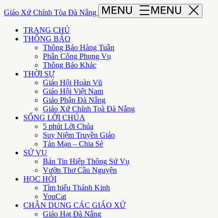
Giáo Xứ Chính Tòa Đà Nẵng
TRANG CHỦ
THÔNG BÁO
Thông Báo Hàng Tuần
Phân Công Phụng Vụ
Thông Báo Khác
THỜI SỰ
Giáo Hội Hoàn Vũ
Giáo Hội Việt Nam
Giáo Phận Đà Nẵng
Giáo Xứ Chính Toà Đà Nẵng
SỐNG LỜI CHÚA
5 phút Lời Chúa
Suy Niệm Truyền Giáo
Tản Mạn – Chia Sẻ
SỨ VỤ
Bản Tin Hiệp Thông Sứ Vụ
Vườn Thơ Cầu Nguyện
HỌC HỎI
Tìm hiểu Thánh Kinh
YouCat
CHÂN DUNG CÁC GIÁO XỨ
Giáo Hạt Đà Nẵng