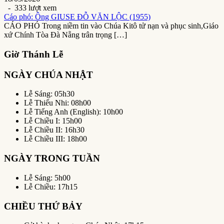
- 333 lượt xem
Cáo phó: Ông GIUSE ĐỖ VĂN LỘC (1955)
CÁO PHÓ Trong niềm tin vào Chúa Kitô tử nạn và phục sinh,Giáo
xứ Chính Tòa Đà Nẵng trân trọng […]
Giờ Thánh Lễ
NGÀY CHÚA NHẬT
Lễ Sáng: 05h30
Lễ Thiếu Nhi: 08h00
Lễ Tiếng Anh (English): 10h00
Lễ Chiều I: 15h00
Lễ Chiều II: 16h30
Lễ Chiều III: 18h00
NGÀY TRONG TUẦN
Lễ Sáng: 5h00
Lễ Chiều: 17h15
CHIỀU THỨ BẢY