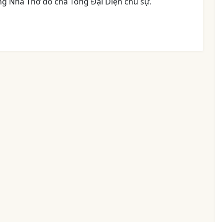
ờng Nhà Thờ do cha Tổng Đại Diện chủ sự.