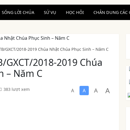
SỐNG LỜI CHÚA
SỨ VỤ
HỌC HỎI
CHÂN DUNG CÁC 
TB/GXCT/2018-2019 Chúa Nhật Chúa Phục Sinh – Năm C
TB/GXCT/2018-2019 Chúa
h – Năm C
A
A
383 lượt xem
A
A