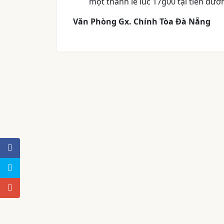
một thánh lễ lúc 17g00 tại tiền đư
Văn Phòng Gx. Chính Tòa Đà Nẵng