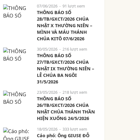
07/06/2026
- 91 lượt xem
THÔNG BÁO SỐ
28/TB/GXCT/2026 CHÚA
NHẬT X THƯỜNG NIÊN –
MÌNH VÀ MÁU THÁNH
CHÚA KITÔ 07/6/2026
30/05/2026
- 216 lượt xem
THÔNG BÁO SỐ
27/TB/GXCT/2026 CHÚA
NHẬT IX THƯỜNG NIÊN –
LỄ CHÚA BA NGÔI
31/5/2026
23/05/2026
- 218 lượt xem
THÔNG BÁO SỐ
26/TB/GXCT/2026 CHÚA
NHẬT CHÚA THÁNH THẦN
HIỆN XUỐNG 24/5/2026
18/05/2026
- 333 lượt xem
Cáo phó: Ông GIUSE ĐỖ