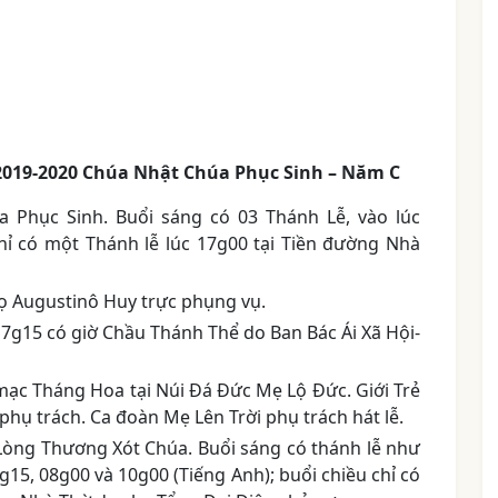
2019-2020 Chúa Nhật Chúa Phục Sinh
– Năm C
 Phục Sinh. Buổi sáng có 03 Thánh Lễ, vào lúc
chỉ có một Thánh lễ lúc 17g00 tại Tiền đường Nhà
họ Augustinô Huy trực phụng vụ.
7g15 có giờ Chầu Thánh Thể do Ban Bác Ái Xã Hội-
mạc Tháng Hoa tại Núi Đá Đức Mẹ Lộ Đức. Giới Trẻ
phụ trách. Ca đoàn Mẹ Lên Trời phụ trách hát lễ.
 Lòng Thương Xót Chúa. Buổi sáng có thánh lễ như
15, 08g00 và 10g00 (Tiếng Anh); buổi chiều chỉ có