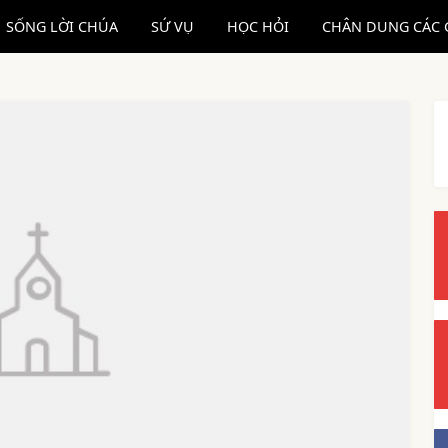
SỐNG LỜI CHÚA
SỨ VỤ
HỌC HỎI
CHÂN DUNG CÁC 