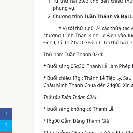
Từ thứ hai 30/3 cho đến chiều th
phụng vụ.
Chương trình
Tuần Thánh và Đại L
* Vì tối thứ tư 01/4 các thừa tác vi
chương trình Than Kinh Lễ Đèn vào lú
Đèn I, tối thứ hai Lễ Đèn II, tối thứ ba Lễ
Thứ năm Tuần Thánh 02/4:
* Buổi sáng 05g30: Thánh Lễ Làm Phép
* Buổi chiều 17g : Thánh Lễ Tiệc Ly. S
Chầu Mình Thánh Chúa đến 24g00. Xin an
Thứ sáu Tuần Thánh 03/4
:
* buổi sáng không có Thánh Lễ
*16g00 Gẫm Đàng Thánh Giá
*17g Tưởng Niệm Cuộc Thương Khó Ch