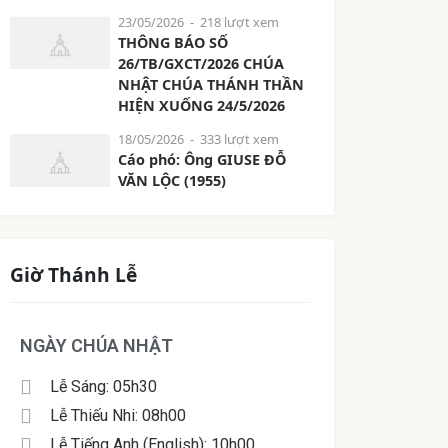
23/05/2026
- 218 lượt xem
THÔNG BÁO SỐ
26/TB/GXCT/2026 CHÚA
NHẬT CHÚA THÁNH THẦN
HIỆN XUỐNG 24/5/2026
18/05/2026
- 333 lượt xem
Cáo phó: Ông GIUSE ĐỖ
VĂN LỘC (1955)
Giờ Thánh Lễ
NGÀY CHÚA NHẬT
Lễ Sáng: 05h30
Lễ Thiếu Nhi: 08h00
Lễ Tiếng Anh (English): 10h00