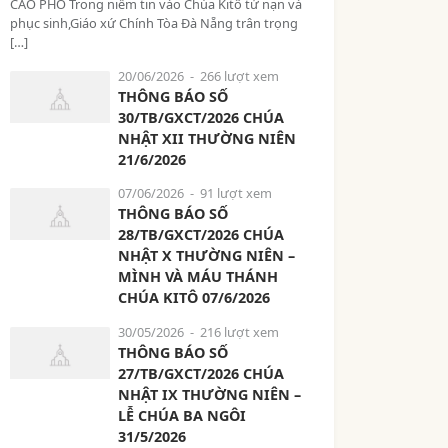
CÁO PHÓ Trong niềm tin vào Chúa Kitô tử nạn và
phục sinh,Giáo xứ Chính Tòa Đà Nẵng trân trọng
[…]
20/06/2026
- 266 lượt xem
THÔNG BÁO SỐ
30/TB/GXCT/2026 CHÚA
NHẬT XII THƯỜNG NIÊN
21/6/2026
07/06/2026
- 91 lượt xem
THÔNG BÁO SỐ
28/TB/GXCT/2026 CHÚA
NHẬT X THƯỜNG NIÊN –
MÌNH VÀ MÁU THÁNH
CHÚA KITÔ 07/6/2026
30/05/2026
- 216 lượt xem
THÔNG BÁO SỐ
27/TB/GXCT/2026 CHÚA
NHẬT IX THƯỜNG NIÊN –
LỄ CHÚA BA NGÔI
31/5/2026