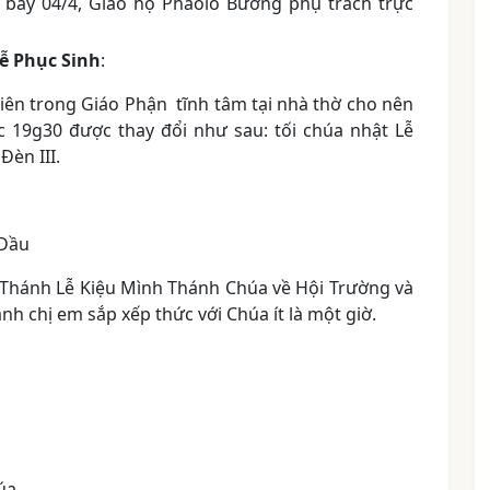
ứ bảy 04/4, Giáo họ Phaolô Bường phụ trách trực
ễ Phục Sinh
:
ên trong Giáo Phận tĩnh tâm tại nhà thờ cho nên
c 19g30 được thay đổi như sau: tối chúa nhật Lễ
 Đèn III.
 Dầu
au Thánh Lễ Kiệu Mình Thánh Chúa về Hội Trường và
h chị em sắp xếp thức với Chúa ít là một giờ.
úa.