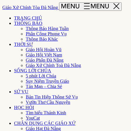
Giáo Xứ Chính Tòa Đà Nẵng
TRANG CHỦ
THÔNG BÁO
Thông Báo Hàng Tuần
Phân Công Phụng Vụ
Thông Báo Khác
THỜI SỰ
Giáo Hội Hoàn Vũ
Giáo Hội Việt Nam
Giáo Phận Đà Nẵng
Giáo Xứ Chính Toà Đà Nẵng
SỐNG LỜI CHÚA
5 phút Lời Chúa
Suy Niệm Truyền Giáo
Tản Mạn – Chia Sẻ
SỨ VỤ
Bản Tin Hiệp Thông Sứ Vụ
Vườn Thơ Cầu Nguyện
HỌC HỎI
Tìm hiểu Thánh Kinh
YouCat
CHÂN DUNG CÁC GIÁO XỨ
Giáo Hạt Đà Nẵng