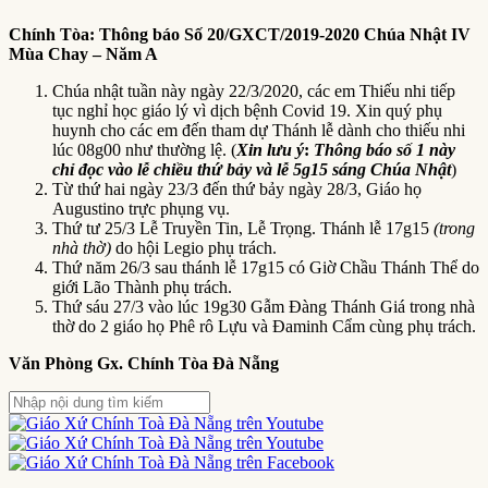
Chính Tòa: Thông báo Số 20/GXCT/2019-2020 Chúa Nhật IV
Mùa Chay – Năm A
Chúa nhật tuần này ngày 22/3/2020, các em Thiếu nhi tiếp
tục nghỉ học giáo lý vì dịch bệnh Covid 19. Xin quý phụ
huynh cho các em đến tham dự Thánh lễ dành cho thiếu nhi
lúc 08g00 như thường lệ. (
Xin lưu ý
:
Thông báo số 1 này
chỉ đọc vào lễ chiều thứ bảy và lễ 5g15 sáng Chúa Nhật
)
Từ thứ hai ngày 23/3 đến thứ bảy ngày 28/3, Giáo họ
Augustino trực phụng vụ.
Thứ tư 25/3 Lễ Truyền Tin, Lễ Trọng. Thánh lễ 17g15
(trong
nhà thờ)
do hội Legio phụ trách.
Thứ năm 26/3 sau thánh lễ 17g15 có Giờ Chầu Thánh Thể do
giới Lão Thành phụ trách.
Thứ sáu 27/3 vào lúc 19g30 Gẫm Đàng Thánh Giá trong nhà
thờ do 2 giáo họ Phê rô Lựu và Đaminh Cẩm cùng phụ trách.
Văn Phòng Gx. Chính Tòa Đà Nẵng