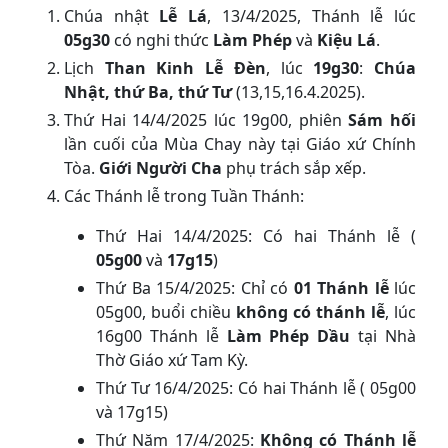
Chúa nhật
Lễ Lá
, 13/4/2025, Thánh lễ lúc
05g30
có nghi thức
Làm Phép
và
Kiệu Lá
.
Lịch
Than Kinh Lễ Đèn
, lúc
19g30
:
Chúa
Nhật, thứ Ba, thứ Tư
(13,15,16.4.2025).
Thứ Hai 14/4/2025 lúc 19g00, phiên
Sám hối
lần cuối của Mùa Chay này tại Giáo xứ Chính
Tòa.
Giới Người Cha
phụ trách sắp xếp.
Các Thánh lễ trong Tuần Thánh:
Thứ Hai 14/4/2025: Có hai Thánh lễ (
05g00
và
17g15
)
Thứ Ba 15/4/2025: Chỉ có
01 Thánh lễ
lúc
05g00, buổi chiều
không có thánh lễ
, lúc
16g00 Thánh lễ
Làm Phép Dầu
tại Nhà
Thờ Giáo xứ Tam Kỳ.
Thứ Tư 16/4/2025: Có hai Thánh lễ ( 05g00
và 17g15)
Thứ Năm 17/4/2025:
Không có Thánh lễ