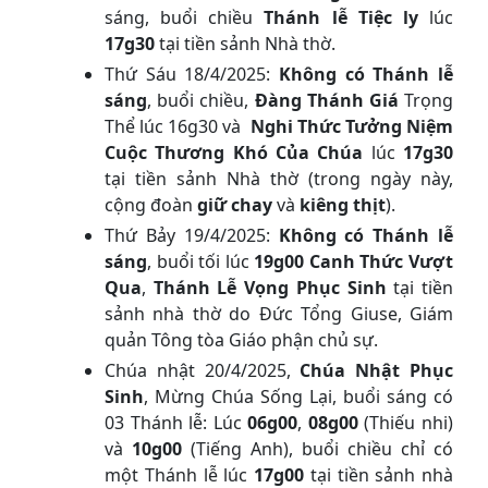
sáng, buổi chiều
Thánh lễ Tiệc ly
lúc
17g30
tại tiền sảnh Nhà thờ.
Thứ Sáu 18/4/2025:
Không có Thánh lễ
sáng
, buổi chiều,
Đàng Thánh Giá
Trọng
Thể lúc 16g30 và
Nghi Thức Tưởng Niệm
Cuộc Thương Khó Của Chúa
lúc
17g30
tại tiền sảnh Nhà thờ (trong ngày này,
cộng đoàn
giữ chay
và
kiêng thịt
).
Thứ Bảy 19/4/2025:
Không có Thánh lễ
sáng
, buổi tối lúc
19g00 Canh Thức Vượt
Qua
,
Thánh Lễ Vọng Phục Sinh
tại tiền
sảnh nhà thờ do Đức Tổng Giuse, Giám
quản Tông tòa Giáo phận chủ sự.
Chúa nhật 20/4/2025,
Chúa Nhật Phục
Sinh
, Mừng Chúa Sống Lại, buổi sáng có
03 Thánh lễ: Lúc
06g00
,
08g00
(Thiếu nhi)
và
10g00
(Tiếng Anh), buổi chiều chỉ có
một Thánh lễ lúc
17g00
tại tiền sảnh nhà