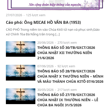
27/07/2026
- 125 lượt xem
Cáo phó: Ông MICAE HỒ VĂN BA (1953)
CÁO PHÓ Trong niềm tin vào Chúa Kitô tử nạn và phục sinh,Giáo
xứ Chính Tòa Đà Nẵng trân trọng […]
20/06/2026
- 270 lượt xem
THÔNG BÁO SỐ 30/TB/GXCT/2026
CHÚA NHẬT XII THƯỜNG NIÊN
21/6/2026
07/06/2026
- 92 lượt xem
THÔNG BÁO SỐ 28/TB/GXCT/2026
CHÚA NHẬT X THƯỜNG NIÊN – MÌNH
VÀ MÁU THÁNH CHÚA KITÔ 07/6/2026
30/05/2026
- 217 lượt xem
THÔNG BÁO SỐ 27/TB/GXCT/2026
CHÚA NHẬT IX THƯỜNG NIÊN – LỄ
CHÚA BA NGÔI 31/5/2026