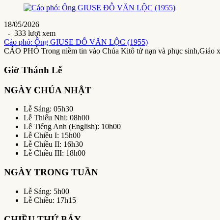
18/05/2026
- 333 lượt xem
Cáo phó: Ông GIUSE ĐỖ VĂN LỘC (1955)
CÁO PHÓ Trong niềm tin vào Chúa Kitô tử nạn và phục sinh,Giáo 
Giờ Thánh Lễ
NGÀY CHÚA NHẬT
Lễ Sáng: 05h30
Lễ Thiếu Nhi: 08h00
Lễ Tiếng Anh (English): 10h00
Lễ Chiều I: 15h00
Lễ Chiều II: 16h30
Lễ Chiều III: 18h00
NGÀY TRONG TUẦN
Lễ Sáng: 5h00
Lễ Chiều: 17h15
CHIỀU THỨ BẢY