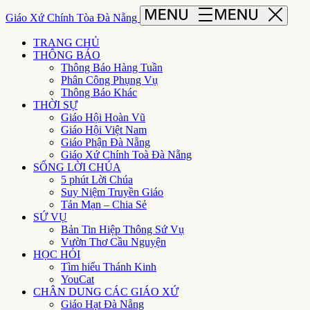
Giáo Xứ Chính Tòa Đà Nẵng
TRANG CHỦ
THÔNG BÁO
Thông Báo Hàng Tuần
Phân Công Phụng Vụ
Thông Báo Khác
THỜI SỰ
Giáo Hội Hoàn Vũ
Giáo Hội Việt Nam
Giáo Phận Đà Nẵng
Giáo Xứ Chính Toà Đà Nẵng
SỐNG LỜI CHÚA
5 phút Lời Chúa
Suy Niệm Truyền Giáo
Tản Mạn – Chia Sẻ
SỨ VỤ
Bản Tin Hiệp Thông Sứ Vụ
Vườn Thơ Cầu Nguyện
HỌC HỎI
Tìm hiểu Thánh Kinh
YouCat
CHÂN DUNG CÁC GIÁO XỨ
Giáo Hạt Đà Nẵng