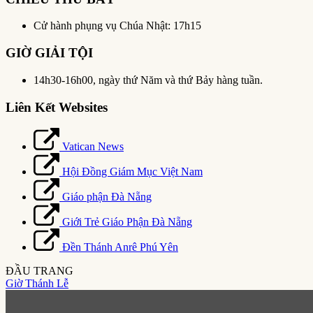
Cử hành phụng vụ Chúa Nhật: 17h15
GIỜ GIẢI TỘI
14h30-16h00, ngày thứ Năm và thứ Bảy hàng tuần.
Liên Kết Websites
Vatican News
Hội Đồng Giám Mục Việt Nam
Giáo phận Đà Nẵng
Giới Trẻ Giáo Phận Đà Nẵng
Đền Thánh Anrê Phú Yên
ĐẦU TRANG
Giờ Thánh Lễ