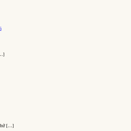
…]
hứ […]