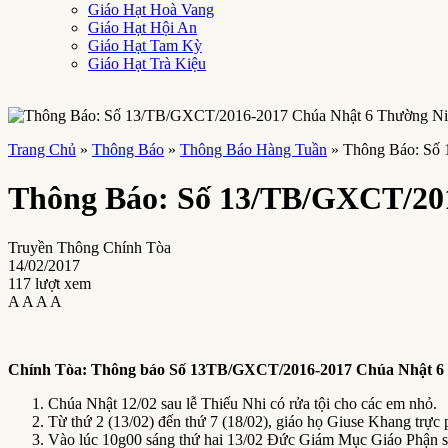
Giáo Hạt Hoà Vang
Giáo Hạt Hội An
Giáo Hạt Tam Kỳ
Giáo Hạt Trà Kiệu
Trang Chủ
»
Thông Báo
»
Thông Báo Hàng Tuần
»
Thông Báo: Số
Thông Báo: Số 13/TB/GXCT/20
Truyền Thông Chính Tòa
14/02/2017
117 lượt xem
A
A
A
A
Chính Tòa:
T
hông báo Số 13
TB/GXCT/2016-2017 Chúa Nhật 6
Chúa Nhật 12/02 sau lễ Thiếu Nhi có rửa tội cho các em nhỏ.
Từ thứ 2 (13/02) đến thứ 7 (18/02), giáo họ Giuse Khang trực
Vào lúc 10g00 sáng thứ hai 13/02 Đức Giám Mục Giáo Phận sẽ 