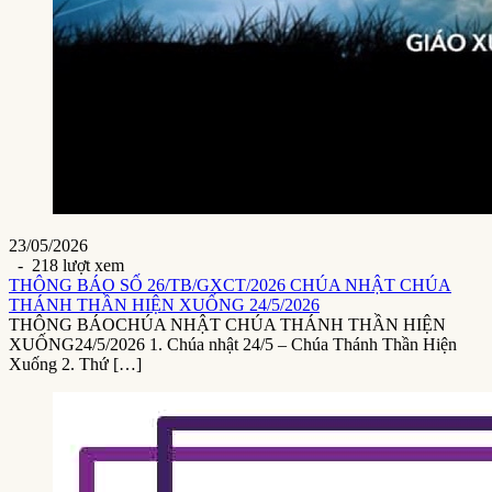
23/05/2026
- 218 lượt xem
THÔNG BÁO SỐ 26/TB/GXCT/2026 CHÚA NHẬT CHÚA
THÁNH THẦN HIỆN XUỐNG 24/5/2026
THÔNG BÁOCHÚA NHẬT CHÚA THÁNH THẦN HIỆN
XUỐNG24/5/2026 1. Chúa nhật 24/5 – Chúa Thánh Thần Hiện
Xuống 2. Thứ […]