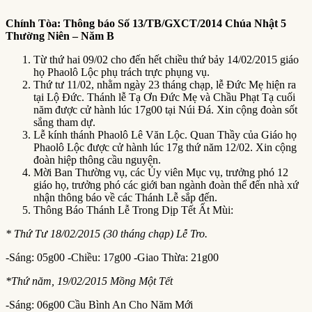
Chính Tòa:
T
hông báo Số 13
/TB/GXCT/2014 Chúa Nhật 5
Thường Niên – Năm B
Từ thứ hai 09/02 cho đến hết chiều thứ bảy 14/02/2015 giáo
họ Phaolô Lộc phụ trách trực phụng vụ.
Thứ tư 11/02, nhằm ngày 23 tháng chạp, lễ Đức Mẹ hiện ra
tại Lộ Đức. Thánh lễ Tạ Ơn Đức Mẹ và Chầu Phạt Tạ cuối
năm được cử hành lúc 17g00 tại Núi Đá. Xin cộng đoàn sốt
sắng tham dự.
Lễ kính thánh Phaolô Lê Văn Lộc. Quan Thầy của Giáo họ
Phaolô Lộc được cử hành lúc 17g thứ năm 12/02. Xin cộng
đoàn hiệp thông cầu nguyện.
Mời Ban Thường vụ, các Ủy viên Mục vụ, trưởng phó 12
giáo họ, trưởng phó các giới ban ngành đoàn thể đến nhà xứ
nhận thông báo về các Thánh Lễ sắp đến.
Thông Báo Thánh Lễ Trong Dịp Tết Ất Mùi:
* Thứ Tư 18/02/2015 (30 tháng chạp) Lễ Tro.
-Sáng: 05g00 -Chiều: 17g00 -Giao Thừa: 21g00
*Thứ năm, 19/02/2015 Mồng Một Tết
-Sáng: 06g00 Cầu Bình An Cho Năm Mới