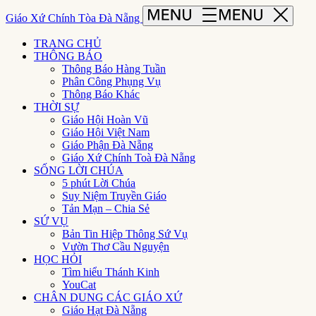
Giáo Xứ Chính Tòa Đà Nẵng
TRANG CHỦ
THÔNG BÁO
Thông Báo Hàng Tuần
Phân Công Phụng Vụ
Thông Báo Khác
THỜI SỰ
Giáo Hội Hoàn Vũ
Giáo Hội Việt Nam
Giáo Phận Đà Nẵng
Giáo Xứ Chính Toà Đà Nẵng
SỐNG LỜI CHÚA
5 phút Lời Chúa
Suy Niệm Truyền Giáo
Tản Mạn – Chia Sẻ
SỨ VỤ
Bản Tin Hiệp Thông Sứ Vụ
Vườn Thơ Cầu Nguyện
HỌC HỎI
Tìm hiểu Thánh Kinh
YouCat
CHÂN DUNG CÁC GIÁO XỨ
Giáo Hạt Đà Nẵng