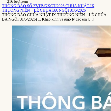
- 216 lượt xem
THÔNG BÁO SỐ 27/TB/GXCT/2026 CHÚA NHẬT IX
THƯỜNG NIÊN – LỄ CHÚA BA NGÔI 31/5/2026
THÔNG BÁO CHÚA NHẬT IX THƯỜNG NIÊN – LỄ CHÚA
BA NGÔI(31/5/2026) 1. Khảo kinh và giáo lý các em […]