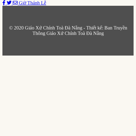
Giờ Thánh Lễ
© 2020 Giáo Xứ Chính Toà Đà Nẵng - Thiết kế: Ban Truyền
Thông Giáo Xứ Chính Toà Đà Nẵng