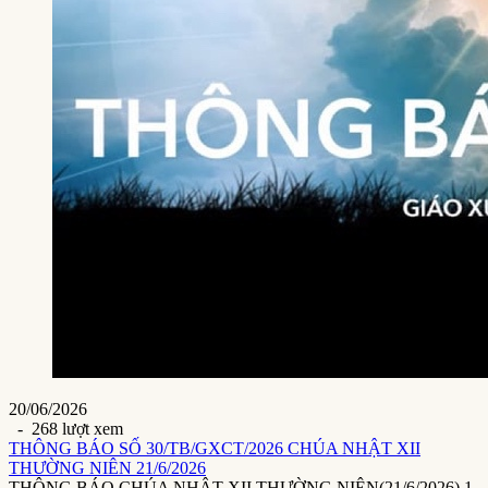
20/06/2026
- 268 lượt xem
THÔNG BÁO SỐ 30/TB/GXCT/2026 CHÚA NHẬT XII
THƯỜNG NIÊN 21/6/2026
THÔNG BÁO CHÚA NHẬT XII THƯỜNG NIÊN(21/6/2026) 1.