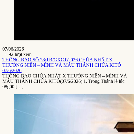
07/06/2026
- 92 lượt xem
THÔNG BÁO SỐ 28/TB/GXCT/2026 CHÚA NHẬT X
THƯỜNG NIÊN – MÌNH VÀ MÁU THÁNH CHÚA KITÔ
07/6/2026
THÔNG BÁO CHÚA NHẬT X THƯỜNG NIÊN – MÌNH VÀ
MÁU THÁNH CHÚA KITÔ(07/6/2026) 1. Trong Thánh lễ lúc
08g00 […]