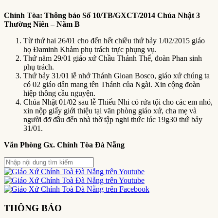
Chính Tòa:
T
hông báo Số 10
/TB/GXCT/2014 Chúa Nhật 3
Thường Niên – Năm B
Từ thứ hai 26/01 cho đến hết chiều thứ bảy 1/02/2015 giáo
họ Đaminh Khảm phụ trách trực phụng vụ.
Thứ năm 29/01 giáo xứ Chầu Thánh Thể, đoàn Phan sinh
phụ trách.
Thứ bảy 31/01 lễ nhớ Thánh Gioan Bosco, giáo xứ chúng ta
có 02 giáo dân mang tên Thánh của Ngài. Xin cộng đoàn
hiệp thông cầu nguyện.
Chúa Nhật 01/02 sau lễ Thiếu Nhi có rửa tội cho các em nhỏ,
xin nộp giấy giới thiệu tại văn phòng giáo xứ, cha mẹ và
người đỡ đầu đến nhà thờ tập nghi thức lúc 19g30 thứ bảy
31/01.
Văn Phòng Gx. Chính Tòa Đà Nẵng
THÔNG BÁO