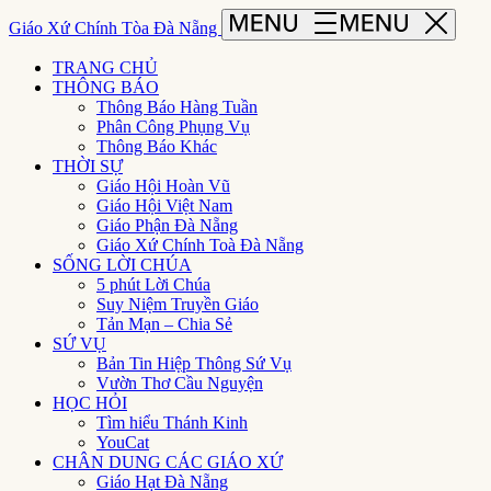
Giáo Xứ Chính Tòa Đà Nẵng
TRANG CHỦ
THÔNG BÁO
Thông Báo Hàng Tuần
Phân Công Phụng Vụ
Thông Báo Khác
THỜI SỰ
Giáo Hội Hoàn Vũ
Giáo Hội Việt Nam
Giáo Phận Đà Nẵng
Giáo Xứ Chính Toà Đà Nẵng
SỐNG LỜI CHÚA
5 phút Lời Chúa
Suy Niệm Truyền Giáo
Tản Mạn – Chia Sẻ
SỨ VỤ
Bản Tin Hiệp Thông Sứ Vụ
Vườn Thơ Cầu Nguyện
HỌC HỎI
Tìm hiểu Thánh Kinh
YouCat
CHÂN DUNG CÁC GIÁO XỨ
Giáo Hạt Đà Nẵng