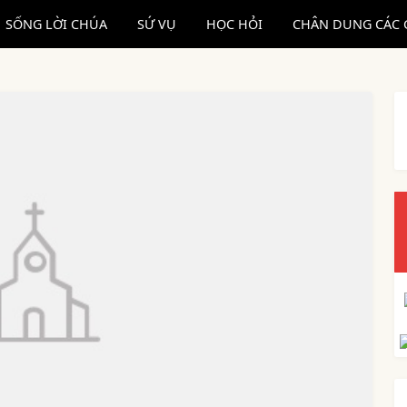
SỐNG LỜI CHÚA
SỨ VỤ
HỌC HỎI
CHÂN DUNG CÁC 