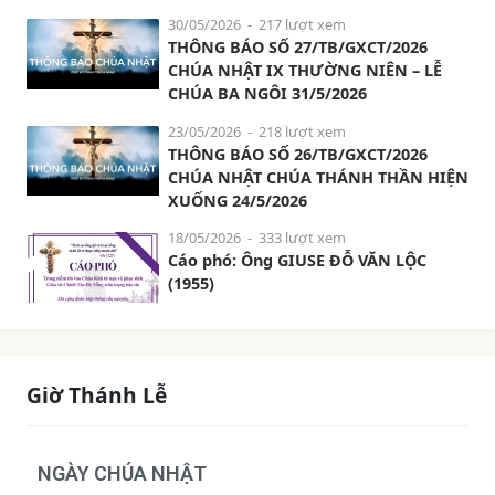
30/05/2026
- 217 lượt xem
THÔNG BÁO SỐ 27/TB/GXCT/2026
CHÚA NHẬT IX THƯỜNG NIÊN – LỄ
CHÚA BA NGÔI 31/5/2026
23/05/2026
- 218 lượt xem
THÔNG BÁO SỐ 26/TB/GXCT/2026
CHÚA NHẬT CHÚA THÁNH THẦN HIỆN
XUỐNG 24/5/2026
18/05/2026
- 333 lượt xem
Cáo phó: Ông GIUSE ĐỖ VĂN LỘC
(1955)
Giờ Thánh Lễ
NGÀY CHÚA NHẬT