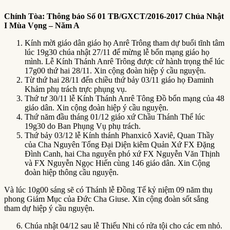
Chính Tòa:
T
hông báo Số 01
TB/GXCT/2016-2017 Chúa Nhật
I Mùa Vọng – Năm A
Kính mời giáo dân giáo họ Anrê Trông tham dự buổi tĩnh tâm
lúc 19g30 chúa nhật 27/11 để mừng lễ bổn mạng giáo họ
mình. Lễ Kính Thánh Anrê Trông được cử hành trọng thể lúc
17g00 thứ hai 28/11. Xin cộng đoàn hiệp ý cầu nguyện.
Từ thứ hai 28/11 đến chiều thứ bảy 03/11 giáo họ Đaminh
Khảm phụ trách trực phụng vụ.
Thứ tư 30/11 lễ Kính Thánh Anrê Tông Đồ bổn mạng của 48
giáo dân. Xin cộng đoàn hiệp ý cầu nguyện.
Thứ năm đầu tháng 01/12 giáo xứ Chầu Thánh Thể lúc
19g30 do Ban Phụng Vụ phụ trách.
Thứ bảy 03/12 lễ Kính thánh Phanxicô Xaviê, Quan Thầy
của Cha Nguyên Tổng Đại Diện kiêm Quản Xứ FX Đặng
Đình Canh, hai Cha nguyên phó xứ FX Nguyễn Văn Thịnh
và FX Nguyễn Ngọc Hiến cùng 146 giáo dân. Xin Cộng
đoàn hiệp thông cầu nguyện.
Và lúc 10g00 sáng sẽ có Thánh lễ Đồng Tế kỷ niệm 09 năm thụ
phong Giám Mục của Đức Cha Giuse. Xin cộng đoàn sốt sắng
tham dự hiệp ý cầu nguyện.
Chúa nhật 04/12 sau lễ Thiếu Nhi có rửa tội cho các em nhỏ.