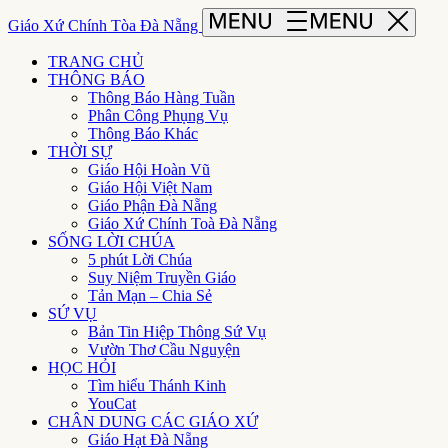
Giáo Xứ Chính Tòa Đà Nẵng
TRANG CHỦ
THÔNG BÁO
Thông Báo Hàng Tuần
Phân Công Phụng Vụ
Thông Báo Khác
THỜI SỰ
Giáo Hội Hoàn Vũ
Giáo Hội Việt Nam
Giáo Phận Đà Nẵng
Giáo Xứ Chính Toà Đà Nẵng
SỐNG LỜI CHÚA
5 phút Lời Chúa
Suy Niệm Truyền Giáo
Tản Mạn – Chia Sẻ
SỨ VỤ
Bản Tin Hiệp Thông Sứ Vụ
Vườn Thơ Cầu Nguyện
HỌC HỎI
Tìm hiểu Thánh Kinh
YouCat
CHÂN DUNG CÁC GIÁO XỨ
Giáo Hạt Đà Nẵng