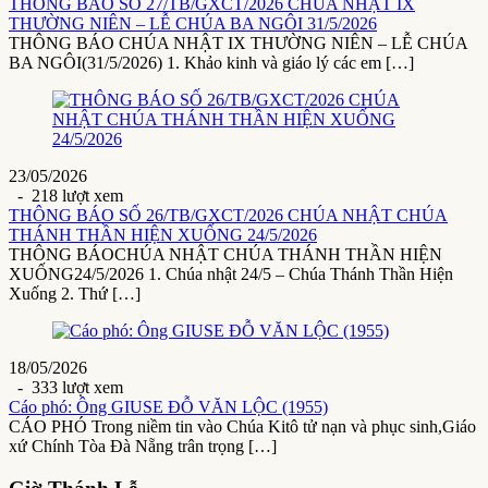
THÔNG BÁO SỐ 27/TB/GXCT/2026 CHÚA NHẬT IX
THƯỜNG NIÊN – LỄ CHÚA BA NGÔI 31/5/2026
THÔNG BÁO CHÚA NHẬT IX THƯỜNG NIÊN – LỄ CHÚA
BA NGÔI(31/5/2026) 1. Khảo kinh và giáo lý các em […]
23/05/2026
- 218 lượt xem
THÔNG BÁO SỐ 26/TB/GXCT/2026 CHÚA NHẬT CHÚA
THÁNH THẦN HIỆN XUỐNG 24/5/2026
THÔNG BÁOCHÚA NHẬT CHÚA THÁNH THẦN HIỆN
XUỐNG24/5/2026 1. Chúa nhật 24/5 – Chúa Thánh Thần Hiện
Xuống 2. Thứ […]
18/05/2026
- 333 lượt xem
Cáo phó: Ông GIUSE ĐỖ VĂN LỘC (1955)
CÁO PHÓ Trong niềm tin vào Chúa Kitô tử nạn và phục sinh,Giáo
xứ Chính Tòa Đà Nẵng trân trọng […]