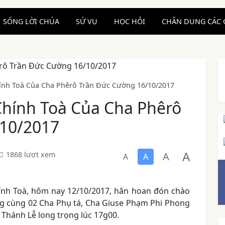
SỐNG LỜI CHÚA
SỨ VỤ
HỌC HỎI
CHÂN DUNG CÁC 
ính Toà Của Cha Phêrô Trần Đức Cường 16/10/2017
hính Toà Của Cha Phêrô
/10/2017
A
A
1868 lượt xem
A
A
hính Toà, hôm nay 12/10/2017, hân hoan đón chào
g cùng 02 Cha Phụ tá, Cha Giuse Phạm Phi Phong
Thánh Lễ long trọng lúc 17g00.