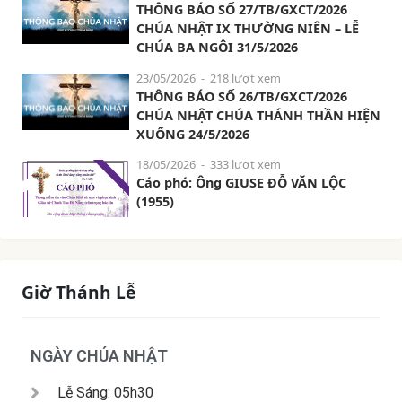
THÔNG BÁO SỐ 27/TB/GXCT/2026
CHÚA NHẬT IX THƯỜNG NIÊN – LỄ
CHÚA BA NGÔI 31/5/2026
23/05/2026
- 218 lượt xem
THÔNG BÁO SỐ 26/TB/GXCT/2026
CHÚA NHẬT CHÚA THÁNH THẦN HIỆN
XUỐNG 24/5/2026
18/05/2026
- 333 lượt xem
Cáo phó: Ông GIUSE ĐỖ VĂN LỘC
(1955)
Giờ Thánh Lễ
NGÀY CHÚA NHẬT
Lễ Sáng: 05h30