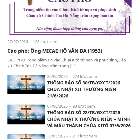
27/07/2026
- 128 lượt xem
Cáo phó: Ông MICAE HỒ VĂN BA (1953)
CÁO PHÓ Trong niềm tin vào Chúa Kitô tử nạn và phục sinh,Giáo
xứ Chính Tòa Đà Nẵng trân trọng […]
20/06/2026
- 274 lượt xem
THÔNG BÁO SỐ 30/TB/GXCT/2026
CHÚA NHẬT XII THƯỜNG NIÊN
21/6/2026
07/06/2026
- 93 lượt xem
THÔNG BÁO SỐ 28/TB/GXCT/2026
CHÚA NHẬT X THƯỜNG NIÊN – MÌNH
VÀ MÁU THÁNH CHÚA KITÔ 07/6/2026
30/05/2026
- 217 lượt xem