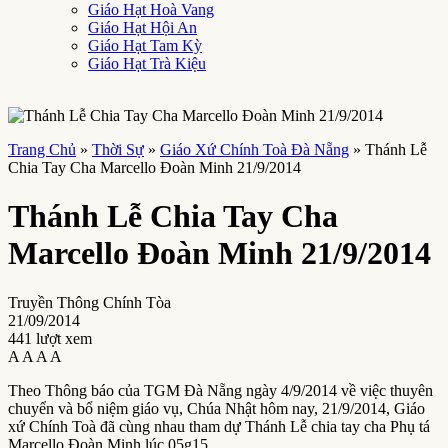
Giáo Hạt Hoà Vang
Giáo Hạt Hội An
Giáo Hạt Tam Kỳ
Giáo Hạt Trà Kiệu
Trang Chủ
»
Thời Sự
»
Giáo Xứ Chính Toà Đà Nẵng
»
Thánh Lễ
Chia Tay Cha Marcello Đoàn Minh 21/9/2014
Thánh Lễ Chia Tay Cha
Marcello Đoàn Minh 21/9/2014
Truyền Thông Chính Tòa
21/09/2014
441 lượt xem
A
A
A
A
Theo Thông báo của TGM Đà Nẵng ngày 4/9/2014 về việc thuyên
chuyển và bổ niệm giáo vụ, Chúa Nhật hôm nay, 21/9/2014, Giáo
xứ Chính Toà đã cùng nhau tham dự Thánh Lễ chia tay cha Phụ tá
Marcello Đoàn Minh lúc 05g15.