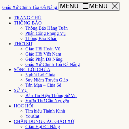
Giáo Xứ Chính Tòa Đà Nẵng
TRANG CHỦ
THÔNG BÁO
Thông Báo Hàng Tuần
Phân Công Phụng Vụ
Thông Báo Khác
THỜI SỰ
Giáo Hội Hoàn Vũ
Giáo Hội Việt Nam
Giáo Phận Đà Nẵng
Giáo Xứ Chính Toà Đà Nẵng
SỐNG LỜI CHÚA
5 phút Lời Chúa
Suy Niệm Truyền Giáo
Tản Mạn – Chia Sẻ
SỨ VỤ
Bản Tin Hiệp Thông Sứ Vụ
Vườn Thơ Cầu Nguyện
HỌC HỎI
Tìm hiểu Thánh Kinh
YouCat
CHÂN DUNG CÁC GIÁO XỨ
Giáo Hạt Đà Nẵng