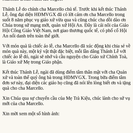
Thánh Lễ do chính cha Marcello chủ tế. Trước khi kết thúc Thánh
Lễ, ông đại diện HĐMVGX đã có lời cám ơn cha Marcello trong
suốt 8 năm phục vụ giáo xứ vừa qua và cũng chúc cha dồi dào ơn
Chúa trong sứ mạng mới, quản xứ Hội An. Đây là cái nôi của Giáo
Hội Công Giáo Việt Nam, nơi giao thương quốc tế, có phố cổ Hội
An nổi danh trên toàn thế giới.
Với món quà là chiếc áo lễ, cha Marcello đã xúc động khi chia sẻ về
món quà này, một kỷ vật thật đặc biệt, mỗi lần dâng Thánh Lễ với
chiếc áo lễ đó, ngài sẽ nhớ và cầu nguyện cho Giáo xứ Chính Toà,
là Giáo xứ Mẹ trong Giáo phận.
Kết thúc Thánh Lễ, ngài đã dùng điểm tâm thân mật với cha Quản
xứ và toàn thể quý ông bà trong HĐMVGX. Trong bữa điểm tâm
đơn sơ này, đại diện các giáo họ cũng đã nói lên lòng biết ơn và tặng
quà cho cha Marcello.
Xin Chúa qua sự chuyển cầu của Mẹ Trà Kiệu, chúc lành cho sứ vụ
mới của cha Marcello.
Xin mời xem một số hình ảnh: