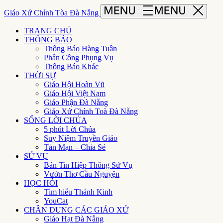
Giáo Xứ Chính Tòa Đà Nẵng
TRANG CHỦ
THÔNG BÁO
Thông Báo Hàng Tuần
Phân Công Phụng Vụ
Thông Báo Khác
THỜI SỰ
Giáo Hội Hoàn Vũ
Giáo Hội Việt Nam
Giáo Phận Đà Nẵng
Giáo Xứ Chính Toà Đà Nẵng
SỐNG LỜI CHÚA
5 phút Lời Chúa
Suy Niệm Truyền Giáo
Tản Mạn – Chia Sẻ
SỨ VỤ
Bản Tin Hiệp Thông Sứ Vụ
Vườn Thơ Cầu Nguyện
HỌC HỎI
Tìm hiểu Thánh Kinh
YouCat
CHÂN DUNG CÁC GIÁO XỨ
Giáo Hạt Đà Nẵng